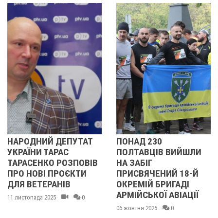
ИЙ ДЕПУТАТ
ПОНАД 230
ВОЛОДИ
 ТАРАС
ПОЛТАВЦІВ ВИЙШЛИ
КРАВЧЕН
КО РОЗПОВІВ
НА ЗАБІГ
ШТУРМОВ
І ПРОЄКТИ
ПРИСВЯЧЕНИЙ 18-Й
ДО ВЛАС
ЕРАНІВ
ОКРЕМІЙ БРИГАДІ
19 серпня 202
АРМІЙСЬКОЇ АВІАЦІЇ
2025
0
06 жовтня 2025
0