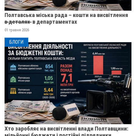
Полтавська міська рада – кошти на висвітлення
в̶ ̶д̶е̶т̶а̶л̶я̶х̶ ̶ в департаментах
01 травня 2026
БЛОГИ
Хто заробляє на висвітленні влади Полтавщини:
мільйонні бюджети і постійні підрядники