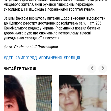
місцевого жителя, який рухався пішохідним переходом.
Унаслідок ДТП пішохода з пораненнями госпіталізували.
За цим фактом вирішують питання щодо внесення відомостей
до Єдиного реєстру досудових розслідувань за ч. 1 ст. 286
Кримінального кодексу України (порушення правил безпеки
дорожнього руху, що спричинило потерпілому тілесні
ушкодження середньої тяжкості).
Фото: ГУ Нацполіції Полтавщини
#ДТП
#МИРГОРОД
#ПОРАНЕННЯ
#ПОЛІЦІЯ
ЧИТАЙТЕ ТАКОЖ