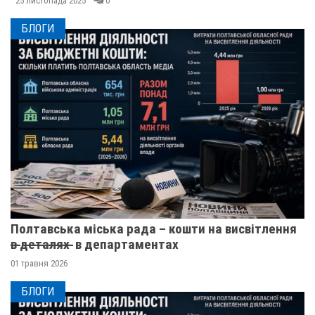
25 листопада 2025
0
БЛОГИ
Полтавська міська рада – кошти на висвітлення
в̶ ̶д̶е̶т̶а̶л̶я̶х̶ ̶ в департаментах
01 травня 2026
БЛОГИ