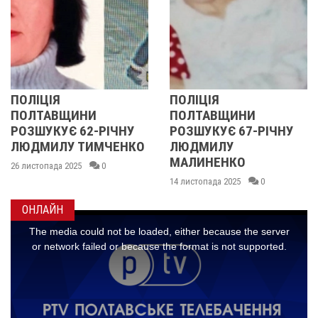
ПОЛІЦІЯ
У ПОЛТАВСЬКІ
ПОЛТАВЩИНИ
ОБЛАСТІ
РІЧНУ
РОЗШУКУЄ 67-РІЧНУ
РОЗШУКУЮТЬ 
МЧЕНКО
ЛЮДМИЛУ
РІЧНУ ЗОЮ ГР
МАЛИНЕНКО
0
14 листопада 2025
14 листопада 2025
0
ОНЛАЙН