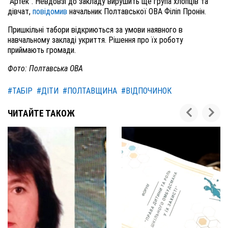
"Артек". Невдовзі до закладу вирушить ще група хлопців та
дівчат,
повідомив
начальник Полтавської ОВА Філіп Пронін.
Пришкільні табори відкриються за умови наявного в
навчальному закладі укриття. Рішення про їх роботу
приймають громади.
Фото: Полтавська ОВА
#ТАБІР
#ДІТИ
#ПОЛТАВЩИНА
#ВІДПОЧИНОК
ЧИТАЙТЕ ТАКОЖ