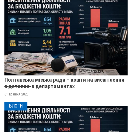
Полтавська міська рада – кошти на висвітлення
в̶ ̶д̶е̶т̶а̶л̶я̶х̶ ̶ в департаментах
01 травня 2026
БЛОГИ