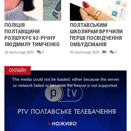
ЦІЯ
ПОЛТАВСЬКИМ
ПОЛІ
ТАВЩИНИ
ШКОЛЯРАМ ВРУЧИЛИ
ПОЛ
УКУЄ 62-РІЧНУ
ПЕРШІ ПОСВІДЧЕННЯ
РОЗШ
ИЛУ ТИМЧЕНКО
ОМБУДСМАНІВ
ЛЮД
МАЛИ
пада 2025
0
20 листопада 2025
0
14 листо
ОНЛАЙН