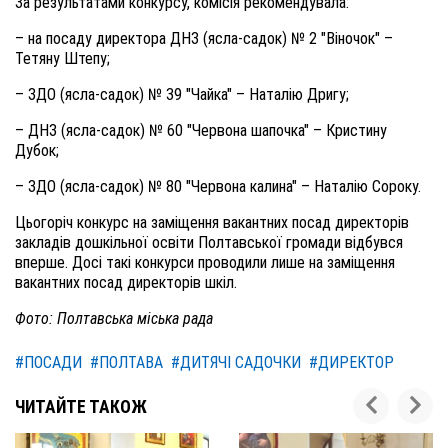
За результатами конкурсу, комісія рекомендувала:
– на посаду директора ДНЗ (ясла-садок) № 2 "Віночок" –
Тетяну Штепу;
– ЗДО (ясла-садок) № 39 "Чайка" – Наталію Дригу;
– ДНЗ (ясла-садок) № 60 "Червона шапочка" – Кристину
Дубок;
– ЗДО (ясла-садок) № 80 "Червона калина" – Наталію Сороку.
Цьогоріч конкурс на заміщення вакантних посад директорів
закладів дошкільної освіти Полтавської громади відбувся
вперше. Досі такі конкурси проводили лише на заміщення
вакантних посад директорів шкіл.
Фото: Полтавська міська рада
#ПОСАДИ
#ПОЛТАВА
#ДИТЯЧІ САДОЧКИ
#ДИРЕКТОР
ЧИТАЙТЕ ТАКОЖ