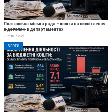
Полтавська міська рада – кошти на висвітлення
в̶ ̶д̶е̶т̶а̶л̶я̶х̶ ̶ в департаментах
01 травня 2026
БЛОГИ