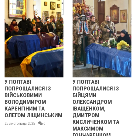
ОЛТАВІ
У ПОЛТАВІ
РЕВ
РОЩАЛИСЯ ІЗ
ПОПРОЩАЛИСЯ ІЗ
201
СЬКОВИМИ
БІЙЦЯМИ
УЧА
ЛОДИМИРОМ
ОЛЕКСАНДРОМ
21 ли
ЕНГІНИМ ТА
ІВАЩЕНКОМ,
ГОМ ЛІЩИНСЬКИМ
ДМИТРОМ
КИСЛИЧЕНКОМ ТА
стопада 2025
0
МАКСИМОМ
ГОНЧАРЕНКОМ