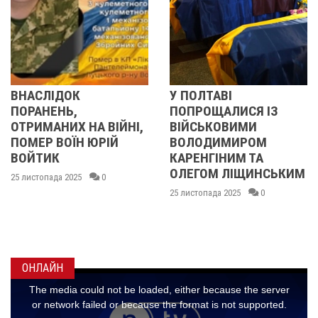
ОК
У ПОЛТАВІ
У ПОЛТАВ
Ь,
ПОПРОЩАЛИСЯ ІЗ
ПОПРОЩА
Х НА ВІЙНІ,
ВІЙСЬКОВИМИ
БІЙЦЯМИ
ЇН ЮРІЙ
ВОЛОДИМИРОМ
ОЛЕКСАН
КАРЕНГІНИМ ТА
ІВАЩЕНК
ОЛЕГОМ ЛІЩИНСЬКИМ
ДМИТРО
025
0
КИСЛИЧЕ
25 листопада 2025
0
МАКСИМ
ГОНЧАРЕ
24 листопада 2
ОНЛАЙН