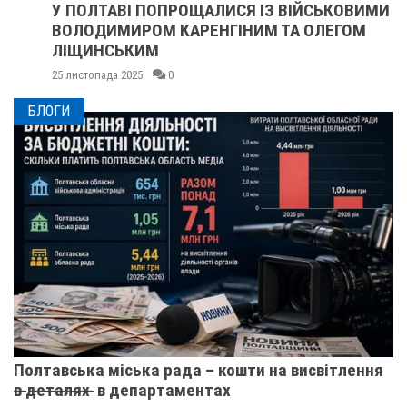
У ПОЛТАВІ ПОПРОЩАЛИСЯ ІЗ ВІЙСЬКОВИМИ
ВОЛОДИМИРОМ КАРЕНГІНИМ ТА ОЛЕГОМ
ЛІЩИНСЬКИМ
25 листопада 2025
0
БЛОГИ
Полтавська міська рада – кошти на висвітлення
в̶ ̶д̶е̶т̶а̶л̶я̶х̶ ̶ в департаментах