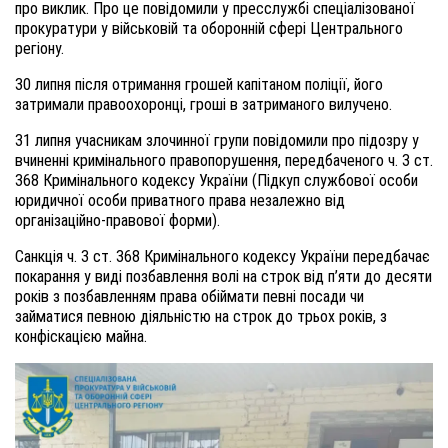
про виклик. Про це повідомили у пресслужбі спеціалізованої
прокуратури у військовій та оборонній сфері Центрального
регіону.
30 липня після отримання грошей капітаном поліції, його
затримали правоохоронці, гроші в затриманого вилучено.
31 липня учасникам злочинної групи повідомили про підозру у
вчиненні кримінального правопорушення, передбаченого ч. 3 ст.
368 Кримінального кодексу України (Підкуп службової особи
юридичної особи приватного права незалежно від
організаційно-правової форми).
Санкція ч. 3 ст. 368 Кримінального кодексу України передбачає
покарання у виді позбавлення волі на строк від п’яти до десяти
років з позбавленням права обіймати певні посади чи
займатися певною діяльністю на строк до трьох років, з
конфіскацією майна.