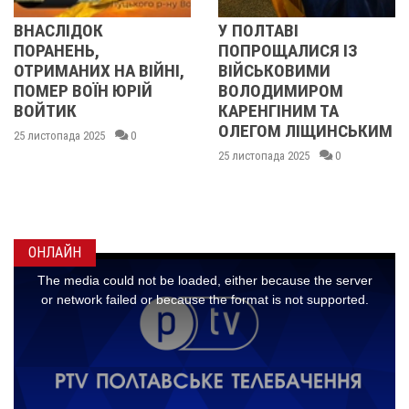
У ПОЛТАВІ
У ПОЛТАВІ
ПОПРОЩАЛИСЯ ІЗ
ПОПРОЩАЛИСЯ ІЗ
НІ,
ВІЙСЬКОВИМИ
БІЙЦЯМИ
ВОЛОДИМИРОМ
ОЛЕКСАНДРОМ
КАРЕНГІНИМ ТА
ІВАЩЕНКОМ,
ОЛЕГОМ ЛІЩИНСЬКИМ
ДМИТРОМ
КИСЛИЧЕНКОМ ТА
25 листопада 2025
0
МАКСИМОМ
ГОНЧАРЕНКОМ
24 листопада 2025
0
ОНЛАЙН