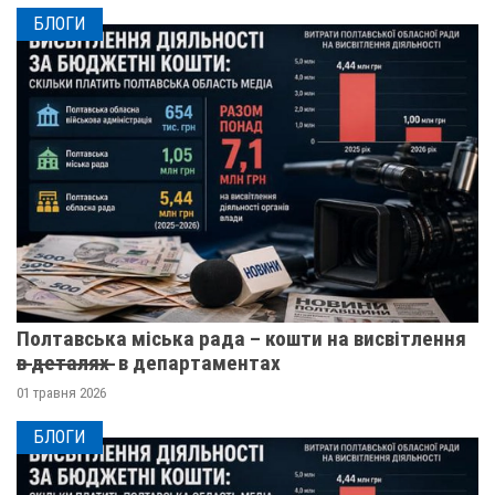
БЛОГИ
Полтавська міська рада – кошти на висвітлення
в̶ ̶д̶е̶т̶а̶л̶я̶х̶ ̶ в департаментах
01 травня 2026
БЛОГИ