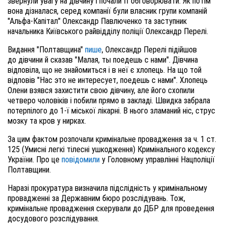
звернули увагу на дівчину і почали її обговорювати. Як потім
вона дізналася, серед компанії були власник групи компаній
"Альфа-Капітал" Олександр Павлюченко та заступник
начальника Київського райвідділу поліції Олександр Перелі.
Видання "Полтавщина"
пише
, Олександр Перелі підійшов
до дівчини й сказав "Малая, ты поедешь с нами". Дівчина
відповіла, що не знайомиться і в неї є хлопець. На що той
відповів "Нас это не интересует, поедешь с нами". Хлопець
Олени взявся захистити свою дівчину, але його схопили
четверо чоловіків і побили прямо в закладі. Швидка забрала
потерпілого до 1-ї міської лікарні. В нього зламаний ніс, струс
мозку та кров у нирках.
За цим фактом розпочали кримінальне провадження за ч. 1 ст.
125 (Умисні легкі тілесні ушкодження) Кримінального кодексу
України. Про це
повідомили
у Головному управлінні Нацполіції
Полтавщини.
Наразі прокуратура визначила підслідність у кримінальному
провадженні за Державним бюро розслідувань. Тож,
кримінальне провадження скерували до ДБР для проведення
досудового розслідування.