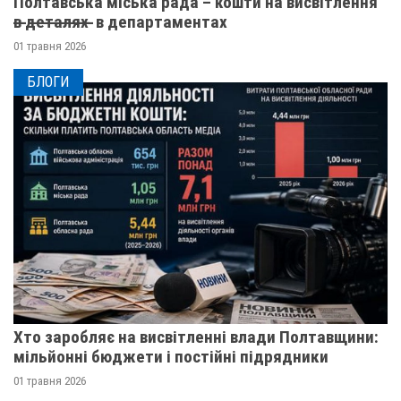
Полтавська міська рада – кошти на висвітлення
в̶ ̶д̶е̶т̶а̶л̶я̶х̶ ̶ в департаментах
01 травня 2026
БЛОГИ
Хто заробляє на висвітленні влади Полтавщини:
мільйонні бюджети і постійні підрядники
01 травня 2026