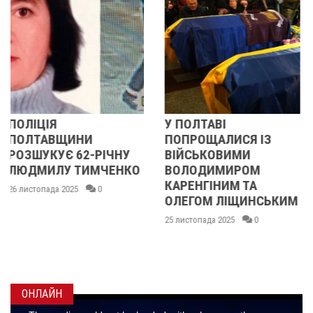
У ПОЛТАВІ
У ПОЛТАВІ
ПОПРОЩАЛИСЯ ІЗ
ПОПРОЩАЛИСЯ ІЗ
ВІЙСЬКОВИМИ
БІЙЦЯМИ
КО
ВОЛОДИМИРОМ
ОЛЕКСАНДРОМ
КАРЕНГІНИМ ТА
ІВАЩЕНКОМ,
ОЛЕГОМ ЛІЩИНСЬКИМ
ДМИТРОМ
КИСЛИЧЕНКОМ ТА
25 листопада 2025
0
МАКСИМОМ
ГОНЧАРЕНКОМ
24 листопада 2025
0
ОНЛАЙН