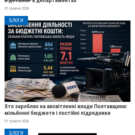
в̶ ̶д̶е̶т̶а̶л̶я̶х̶ ̶ в департаментах
01 травня 2026
БЛОГИ
Хто заробляє на висвітленні влади Полтавщини:
мільйонні бюджети і постійні підрядники
01 травня 2026
БЛОГИ