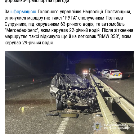
дорожньо-транспортна пригода.
За
інформацією
Головного управління Нацполіції Полтавщини,
зіткнулися маршрутне таксі "РУТА" сполученням Полтава-
Супрунівка, під керуванням 63-річного водія, та автомобіль
"Mercedes-benz", яким керував 22-річний водій. Після зіткнення
маршрутне таксі відкинуло ще й на легковик "BMW 353", яким
керував 29-річний водій.