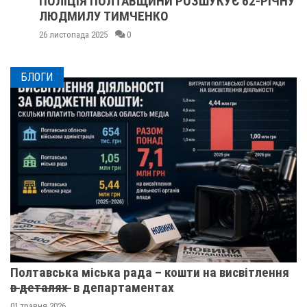
ПОЛІЦІЯ ПОЛТАВЩИНИ РОЗШУКУЄ 62-РІЧНУ
ЛЮДМИЛУ ТИМЧЕНКО
26 листопада 2025
0
БЛОГИ
Полтавська міська рада – кошти на висвітлення
в̶ ̶д̶е̶т̶а̶л̶я̶х̶ ̶ в департаментах
01 травня 2026