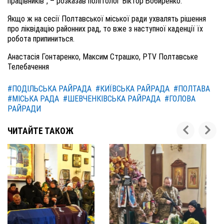
працівників", – розказав політолог Віктор Бобиренко.
Якщо ж на сесії Полтавської міської ради ухвалять рішення
про ліквідацію районних рад, то вже з наступної каденції їх
робота припиниться.
Анастасія Гонтаренко, Максим Страшко, PTV Полтавське
Телебачення
#ПОДІЛЬСЬКА РАЙРАДА
#КИЇВСЬКА РАЙРАДА
#ПОЛТАВА
#МІСЬКА РАДА
#ШЕВЧЕНКІВСЬКА РАЙРАДА
#ГОЛОВА
РАЙРАДИ
ЧИТАЙТЕ ТАКОЖ