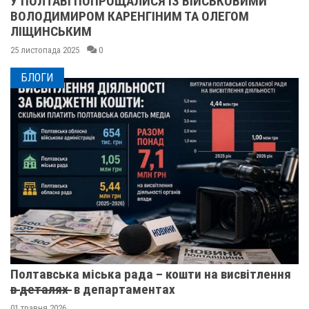
У ПОЛТАВІ ПОПРОЩАЛИСЯ ІЗ ВІЙСЬКОВИМИ
ВОЛОДИМИРОМ КАРЕНГІНИМ ТА ОЛЕГОМ
ЛІЩИНСЬКИМ
25 листопада 2025
0
БЛОГИ
Полтавська міська рада – кошти на висвітлення
в̶ ̶д̶е̶т̶а̶л̶я̶х̶ ̶ в департаментах
01 травня 2026