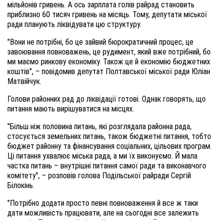
мільйонів гривень. А ось зарплата голів райрад становить
приблизно 60 тисяч гривень на місяць. Тому, депутати міської
ради планують ліквідувати цю структуру.
"Вони не потрібні, бо це зайвий бюрократичний процес, це
завоювання повноважень, це рудимент, який вже потрібний, бо
ми маємо ринкову економіку. Також це й економію бюджетних
коштів", – повідомив депутат Полтавської міської ради Юліан
Матвійчук.
Голови районних рад до ліквідації готові. Однак говорять, що
питання мають вирішуватися на місцях.
"Більш ніж половина питань, які розглядала районна рада,
стосується земельних питань, також бюджетні питання, тобто
бюджет районну та фінансування соціальних, цільових програм.
Ці питання ухвалює міська рада, а ми їх виконуємо. Й мала
частка питань – внутрішні питання самої ради та виконавчого
комітету", – розповів голова Подільської райради Сергій
Білокінь.
"Потрібно додати просто певні повноваження й все ж таки
дати можливість працювати, але на сьогодні все залежить