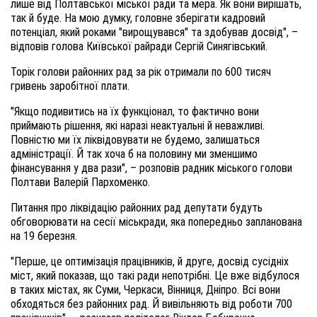
лише від Полтавської міської ради та мера. Як вони вирішать,
так й буде. На мою думку, головне зберігати кадровий
потенціал, який роками "вирощувався" та здобував досвід", –
відповів голова Київської райради Сергій Синягівський.
Торік голови районних рад за рік отримали по 600 тисяч
гривень заробітної плати.
"Якщо подивитись на їх функціонал, то фактично вони
приймають рішення, які наразі неактуальні й неважливі.
Повністю ми їх ліквідовувати не будемо, залишаться
адміністрації. Й так хоча б на половину ми зменшимо
фінансування у два рази", – розповів радник міського голови
Полтави Валерій Пархоменко.
Питання про ліквідацію районних рад депутати будуть
обговорювати на сесії міськради, яка попередньо запланована
на 19 березня.
"Перше, це оптимізація працівників, й друге, досвід сусідніх
міст, який показав, що такі ради непотрібні. Це вже відбулося
в таких містах, як Суми, Черкаси, Вінниця, Дніпро. Всі вони
обходяться без районних рад. Й вивільняють від роботи 700