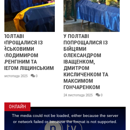
У ПОЛТАВІ
РЕВОЛЮЦІЯ ГІДНОС
ПОПРОЩАЛИСЯ ІЗ
2013 ОЧИМА
БІЙЦЯМИ
УЧАСНИЦІ
ОЛЕКСАНДРОМ
21 листопада 2025
0
ІВАЩЕНКОМ,
КИМ
ДМИТРОМ
КИСЛИЧЕНКОМ ТА
МАКСИМОМ
ГОНЧАРЕНКОМ
24 листопада 2025
0
ОНЛАЙН