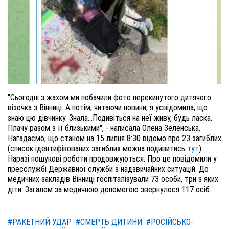
"Сьогодні з жахом ми побачили фото перекинутого дитячого
візочка з Вінниці. А потім, читаючи новини, я усвідомила, що
знаю цю дівчинку. Знала…Подивіться на неї живу, будь ласка.
Плачу разом з її близькими", - написала Олена Зеленська.
Нагадаємо, що станом на 15 липня 8:30 відомо про 23 загиблих
(список ідентифікованих загиблих можна подивитись
тут
).
Наразі пошукові роботи продовжуються. Про це повідомили у
пресслужбі Державної служби з надзвичайних ситуацій. До
медичних закладів Вінниці госпіталізували 73 особи, три з яких
діти. Загалом за медичною допомогою звернулося 117 осіб.
#РАКЕТНИЙ УДАР
#СМЕРТЬ ДИТИНИ
#РОСІЙСЬКО-