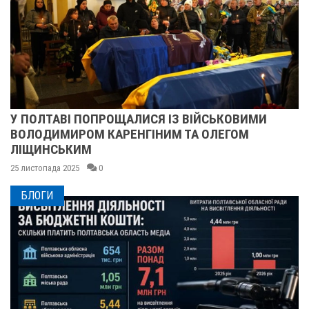
ОЛТАВІ ПОПРОЩАЛИСЯ ІЗ ВІЙСЬКОВИМИ
ПІС
ОДИМИРОМ КАРЕНГІНИМ ТА ОЛЕГОМ
СУМ
ИНСЬКИМ
25 лис
топада 2025
0
БЛОГИ