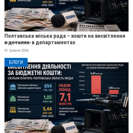
Полтавська міська рада – кошти на висвітлення
в̶ ̶д̶е̶т̶а̶л̶я̶х̶ ̶ в департаментах
01 травня 2026
БЛОГИ