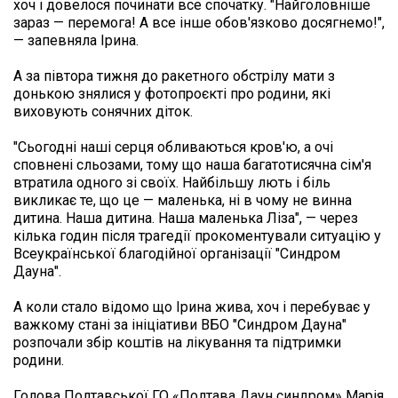
хоч і довелося починати все спочатку. "Найголовніше 
зараз — перемога! А все інше обов'язково досягнемо!", 
— запевняла Ірина.

А за півтора тижня до ракетного обстрілу мати з 
донькою знялися у фотопроєкті про родини, які 
виховують сонячних діток.

"Сьогодні наші серця обливаються кров'ю, а очі 
сповнені сльозами, тому що наша багатотисячна сім'я 
втратила одного зі своїх. Найбільшу лють і біль 
викликає те, що це — маленька, ні в чому не винна 
дитина. Наша дитина. Наша маленька Ліза", — через 
кілька годин після трагедії прокоментували ситуацію у 
Всеукраїнської благодійної організації "Синдром 
Дауна".

А коли стало відомо що Ірина жива, хоч і перебуває у 
важкому стані за ініціативи ВБО "Синдром Дауна" 
розпочали збір коштів на лікування та підтримки 
родини.

Голова Полтавської ГО «Полтава Даун синдром» Марія 