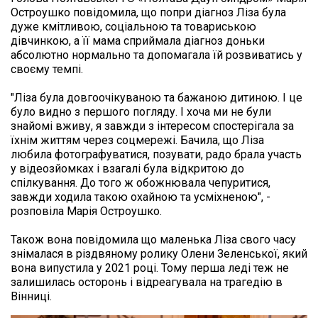
Остроушко повідомила, що попри діагноз Ліза була 
дуже кмітливою, соціальною та товариською 
дівчинкою, а її мама сприймала діагноз доньки 
абсолютно нормально та допомагала їй розвиватись у 
своєму темпі.

"Ліза була довгоочікуваною та бажаною дитиною. І це 
було видно з першого погляду. І хоча ми не були 
знайомі вживу, я завжди з інтересом спостерігала за 
їхнім життям через соцмережі. Бачила, що Ліза 
любила фотографуватися, позувати, радо брала участь 
у відеозйомках і взагалі була відкритою до 
спілкування. До того ж обожнювала чепуритися, 
завжди ходила такою охайною та усміхненою", - 
розповіла Марія Остроушко.

Також вона повідомила що маленька Ліза свого часу 
знімалася в різдвяному ролику Олени Зеленської, який 
вона випустила у 2021 році. Тому перша леді теж не 
залишилась осторонь і відреагувала на трагедію в 
Вінниці.