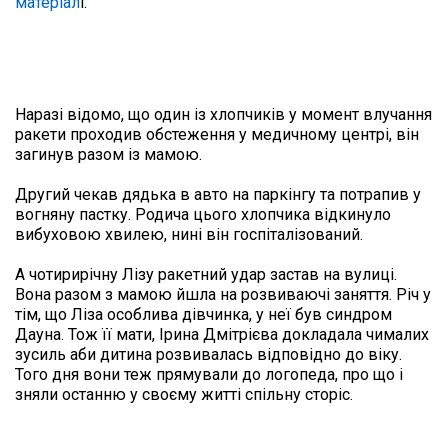
матеріал
і.
Наразі відомо, що один із хлопчиків у момент влучання 
ракети проходив обстеження у медичному центрі, він 
загинув разом із мамою.

Другий чекав дядька в авто на паркінгу та потрапив у 
вогняну пастку. Родича цього хлопчика відкинуло 
вибуховою хвилею, нині він госпіталізований.

А чотирирічну Лізу ракетний удар застав на вулиці. 
Вона разом з мамою йшла на розвиваючі заняття. Річ у 
тім, що Ліза особлива дівчинка, у неї був синдром 
Дауна. Тож її мати, Ірина Дмітрієва докладала чималих 
зусиль аби дитина розвивалась відповідно до віку. 
Того дня вони теж прямували до логопеда, про що і 
зняли останню у своєму житті спільну сторіс.