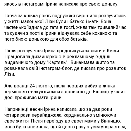
якось в інстаграмі Ірина написала про свою доньку. 

І хоча за кілька років подружжя вирішило розлучитись 
у житті маленької Лізи були і батько і мати. Вона 
частенько їздила до тата в гості, жила там тривалий час 
та судячи з постів Ірини відчувала себе коханою та 
потрібною донькою для обох батьків.

Після розлучення Ірина продовжувала жити в Києві. 
Працювала дизайнеркою в рекламному відділі 
видавничого дому "Картель".  Винаймала житло та 
розвивала свій інстаграм-блог, де писала про розвиток 
Лізи.

Але вранці 24 лютого, після перших вибухів жінка 
терміново евакуювалася з донькою до Вінниці, у якій і 
досі проживає мати Ірини.

Наприкінці весни Ірина написала, що за два роки 
чотири рази переїжджала, кардинально змінюючи 
своє життя. Після переїзду до своєї мами у Вінницю, 
вона була впевнена, що й цього разу з усім упорається, 