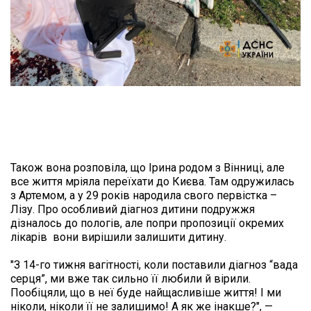
Також вона розповіла, що Ірина родом з Вінниці, але 
все життя мріяла переїхати до Києва. Там одружилась 
з Артемом, а у 29 років народила свого первістка – 
Лізу. Про особливий діагноз дитини подружжя 
дізналось до пологів, але попри пропозиції окремих 
лікарів  вони вирішили залишити дитину.

"З 14-го тижня вагітності, коли поставили діагноз “вада 
серця”, ми вже так сильно її любили й вірили. 
Пообіцяли, що в неї буде найщасливіше життя! І ми 
ніколи, ніколи її не залишимо! А як же інакше?", — 