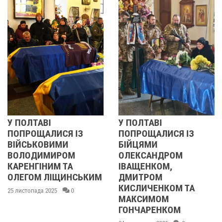
У ПОЛТАВІ
РЕВОЛЮЦІЯ ГІДН
З
ПОПРОЩАЛИСЯ ІЗ
2013 ОЧИМА
БІЙЦЯМИ
УЧАСНИЦІ
ОЛЕКСАНДРОМ
21 листопада 2025
ІВАЩЕНКОМ,
СЬКИМ
ДМИТРОМ
КИСЛИЧЕНКОМ ТА
МАКСИМОМ
ГОНЧАРЕНКОМ