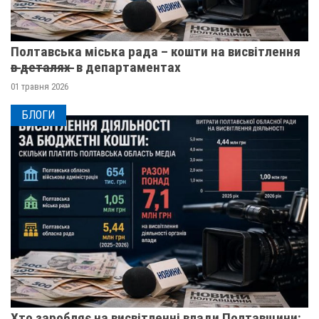
Полтавська міська рада – кошти на висвітлення
в̶ ̶д̶е̶т̶а̶л̶я̶х̶ ̶ в департаментах
01 травня 2026
БЛОГИ
Хто заробляє на висвітленні влади Полтавщини: