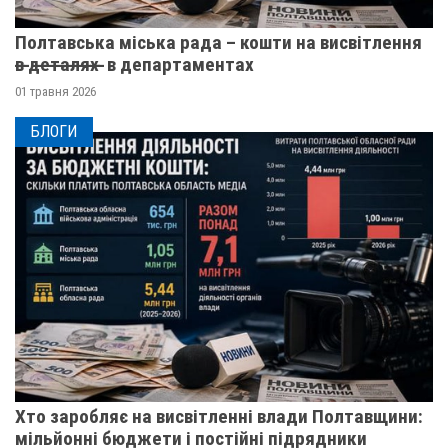
Полтавська міська рада – кошти на висвітлення
в̶ ̶д̶е̶т̶а̶л̶я̶х̶ ̶ в департаментах
01 травня 2026
БЛОГИ
Хто заробляє на висвітленні влади Полтавщини:
мільйонні бюджети і постійні підрядники