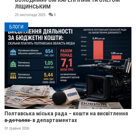
ЛІЩИНСЬКИМ
25 листопада 2025
0
БЛОГИ
Полтавська міська рада – кошти на висвітлення
в̶ ̶д̶е̶т̶а̶л̶я̶х̶ ̶ в департаментах
01 травня 2026