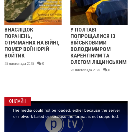
ДОК
У ПОЛТАВІ
У ПОЛТА
НЬ,
ПОПРОЩАЛИСЯ ІЗ
ПОПРОЩ
ИХ НА ВІЙНІ,
ВІЙСЬКОВИМИ
БІЙЦЯМ
ВОЇН ЮРІЙ
ВОЛОДИМИРОМ
ОЛЕКС
КАРЕНГІНИМ ТА
ІВАЩЕН
ОЛЕГОМ ЛІЩИНСЬКИМ
ДМИТР
а 2025
0
КИСЛИЧ
25 листопада 2025
0
МАКСИ
ГОНЧАР
24 листопад
ОНЛАЙН