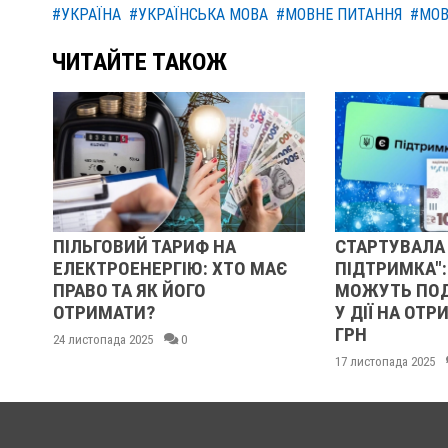
#УКРАЇНА
#УКРАЇНСЬКА МОВА
#МОВНЕ ПИТАННЯ
#МО
ЧИТАЙТЕ ТАКОЖ
Ф НА
СТАРТУВАЛА "ЗИМОВА
50 
: ХТО МАЄ
ПІДТРИМКА": УКРАЇНЦІ
НАР
О
МОЖУТЬ ПОДАВАТИ ЗАЯВКИ
ПРИ
У ДІЇ НА ОТРИМАННЯ 1000
ВИП
ГРН
06 ли
17 листопада 2025
0