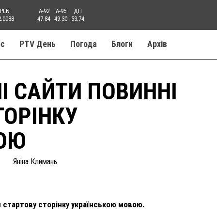
PLN
A-92
A-95
ДП
2.0088
47.84
49.30
53.74
ос
PTV День
Погода
Блоги
Aрхів
НІ САЙТИ ПОВИННІ
ТОРІНКУ
ОЮ
Яніна Климань
и стартову сторінку українською мовою.