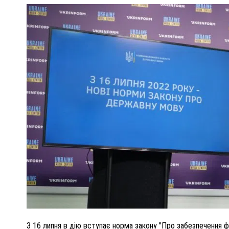
ПОЛІЦІЯ ПОЛТАВЩИНИ РОЗШУКУЄ 62-РІЧНУ
ЛЮДМИЛУ ТИМЧЕНКО
ОМ
26 листопада 2025
0
З 16 липня в дію вступає норма закону "Про забезпечення ф