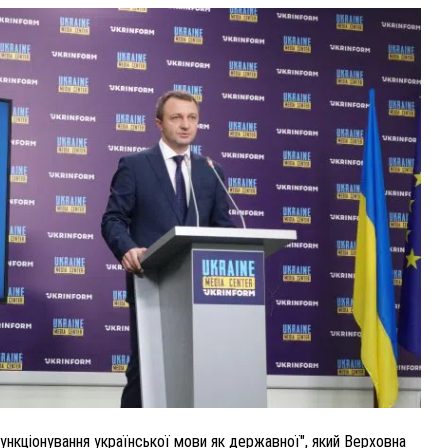
ВНАСЛІДОК ПОРАНЕНЬ, ОТРИМАНИХ НА ВІЙНІ,
ПОМЕР ВОЇН ЮРІЙ ВОЙТИК
25 листопада 2025
0
ункціонування української мови як державної", який Верховна