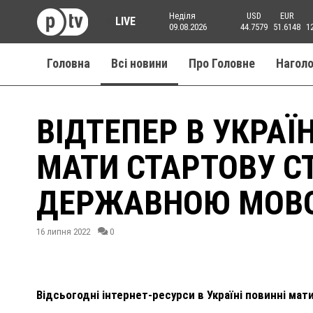
Неділя
USD
EUR
LIVE
09.08.2026
44.7579
51.6148
1
Головна
Всі новини
Про Головне
Нагол
ВІДТЕПЕР В УКРАЇ
МАТИ СТАРТОВУ С
ДЕРЖАВНОЮ МОВ
16 липня 2022
0
Відсьогодні інтернет-ресурси в Україні повинні мат