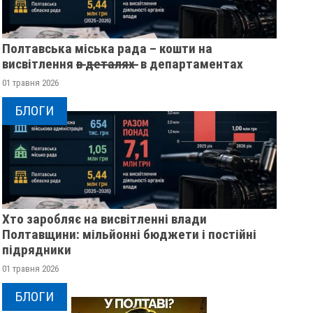
Полтавська міська рада – кошти на
висвітлення в̶ ̶д̶е̶т̶а̶л̶я̶х̶ ̶ в департаментах
01 травня 2026
БЛОГИ
Хто заробляє на висвітленні влади
Полтавщини: мільйонні бюджети і постійні
підрядники
01 травня 2026
БЛОГИ