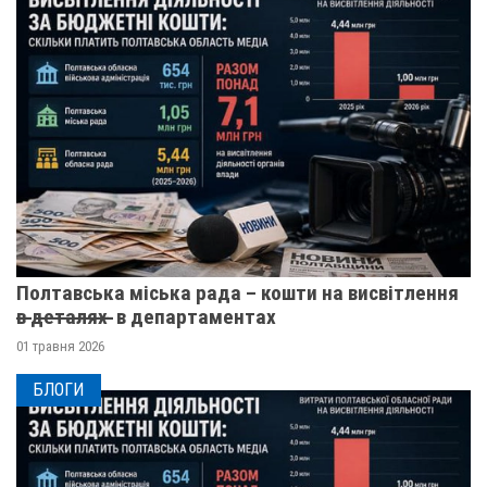
Полтавська міська рада – кошти на висвітлення
в̶ ̶д̶е̶т̶а̶л̶я̶х̶ ̶ в департаментах
01 травня 2026
БЛОГИ