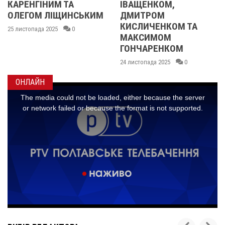
НИМ ТА
ІВАЩЕНКОМ,
 ЛІЩИНСЬКИМ
ДМИТРОМ
КИСЛИЧЕНКОМ ТА
2025
0
МАКСИМОМ
ГОНЧАРЕНКОМ
24 листопада 2025
0
ОНЛАЙН