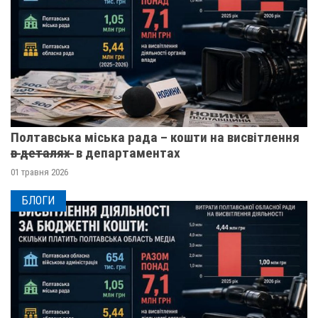
Полтавська міська рада – кошти на висвітлення
в̶ ̶д̶е̶т̶а̶л̶я̶х̶ ̶ в департаментах
01 травня 2026
БЛОГИ