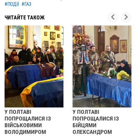
#ПОДІЇ
#ГАЗ
ЧИТАЙТЕ ТАКОЖ
ВІ
У ПОЛТАВІ
РЕВОЛЮЦ
ЛИСЯ ІЗ
ПОПРОЩАЛИСЯ ІЗ
2013 ОЧ
ОВИМИ
БІЙЦЯМИ
УЧАСНИЦ
МИРОМ
ОЛЕКСАНДРОМ
21 листопада 