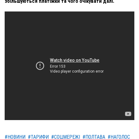
збільшуються платіжки та чого очікувати далі.
#НОВИНИ
#ТАРИФИ
#СОЦМЕРЕЖІ
#ПОЛТАВА
#НАГОЛОС