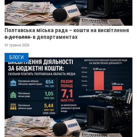
Полтавська міська рада – кошти на висвітлення
в̶ ̶д̶е̶т̶а̶л̶я̶х̶ ̶ в департаментах
01 травня 2026
БЛОГИ