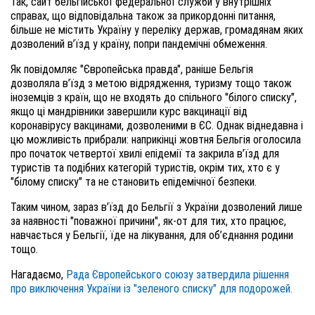
Так, сайт бельгійської федеральної служби у внутрішніх
справах, що відповідальна також за прикордонні питання,
більше не містить Україну у переліку держав, громадянам яких
дозволений в’їзд у країну, попри пандемічні обмеження.
Як повідомляє "Європейська правда", раніше Бельгія
дозволяла в’їзд з метою відрядження, туризму тощо також
іноземців з країн, що не входять до спільного "білого списку",
якщо ці мандрівники завершили курс вакцинації від
коронавірусу вакцинами, дозволеними в ЄС. Однак віднедавна і
цю можливість прибрали: наприкінці жовтня Бельгія оголосила
про початок четвертої хвилі епідемії та закрила в’їзд для
туристів та подібних категорій туристів, окрім тих, хто є у
"білому списку" та не становить епідемічної безпеки.
Таким чином, зараз в’їзд до Бельгії з України дозволений лише
за наявності "поважної причини", як-от для тих, хто працює,
навчається у Бельгії, їде на лікування, для об’єднання родини
тощо.
Нагадаємо,
Рада Європейського союзу затвердила рішення
про виключення України із "зеленого списку" для подорожей.