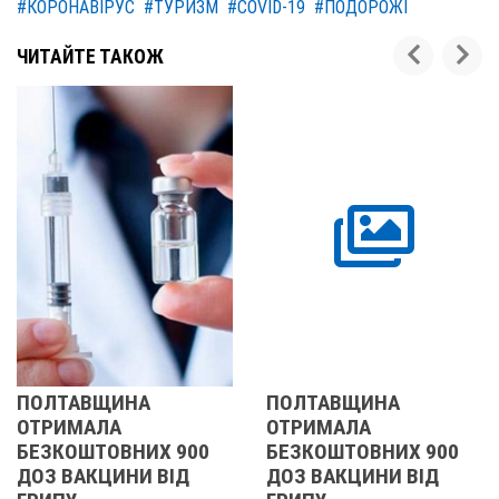
#КОРОНАВІРУС
#ТУРИЗМ
#COVID-19
#ПОДОРОЖІ
ЧИТАЙТЕ ТАКОЖ
ВЩИНА
ПОЛТАВЩИНА
У ПОЛТ
АЛА
ОТРИМАЛА
ОБЛАС
ШТОВНИХ 900
БЕЗКОШТОВНИХ 900
ПІДТВ
КЦИНИ ВІД
ДОЗ ВАКЦИНИ ВІД
КОРОН