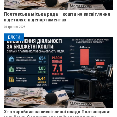
Полтавська міська рада – кошти на висвітлення
в̶ ̶д̶е̶т̶а̶л̶я̶х̶ ̶ в департаментах
01 травня 2026
БЛОГИ
Хто заробляє на висвітленні влади Полтавщини: