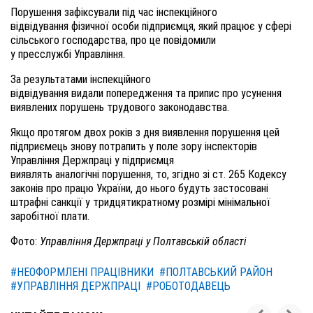
Порушення зафіксували під час інспекційного
відвідування
фізичної особи підприємця,
який працює у сфері
сільського господарства
, про це повідомили
у пресслужбі Управління.
За результатами інспекційного
відвідування
видали
попередження та припис про усунення
виявлених порушень трудового законодавства
.
Якщо протягом двох років з дня виявлення порушення цей
підприємець знову потрапить у поле зору інспекторів
Управління Держпраці
у підприємця
виявлять
аналогіч
ні
порушення, то, згідно зі ст. 265
Кодексу
законів про працю
України, до нього будуть застосовані
штрафні санкції у тридцятикратному розмірі мінімальної
заробітної плати.
Фото:
Управління Держпраці у Полтавській області
#НЕОФОРМЛЕНІ ПРАЦІВНИКИ
#ПОЛТАВСЬКИЙ РАЙОН
#УПРАВЛІННЯ ДЕРЖПРАЦІ
#РОБОТОДАВЕЦЬ