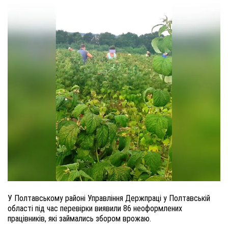
У Полтавському районі
Управління Держпраці у Полтавській
області
під час
перевірки
виявили
86
неоформлен
их
працівник
ів, які
займались збором врожаю.