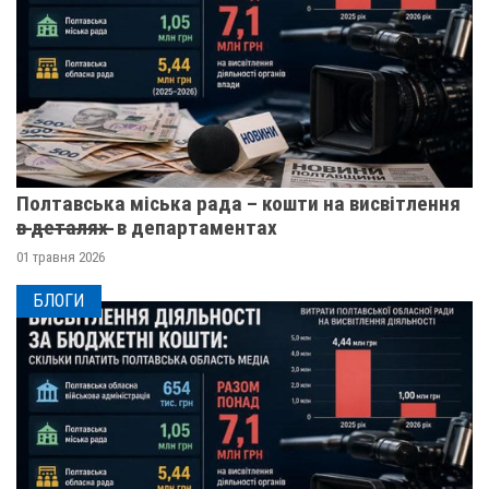
Полтавська міська рада – кошти на висвітлення
в̶ ̶д̶е̶т̶а̶л̶я̶х̶ ̶ в департаментах
01 травня 2026
БЛОГИ