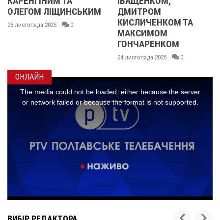
ІНИМ ТА
ІВАЩЕНКОМ,
М ЛІЩИНСЬКИМ
ДМИТРОМ
КИСЛИЧЕНКОМ ТА
да 2025
0
МАКСИМОМ
ГОНЧАРЕНКОМ
24 листопада 2025
0
ОНЛАЙН
ВИБІР РЕДАКТОРА