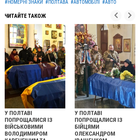
#НОМЕРНІ ЗНАКИ
#ПОЛТАВА
#АВТОМОБІЛІ
#АВТО
ЧИТАЙТЕ ТАКОЖ
АВІ
У ПОЛТАВІ
РЕВОЛЮ
ЩАЛИСЯ ІЗ
ПОПРОЩАЛИСЯ ІЗ
2013 
КОВИМИ
БІЙЦЯМИ
УЧАСН
ИМИРОМ
ОЛЕКСАНДРОМ
21 листопа