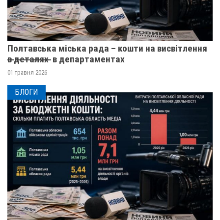
Полтавська міська рада – кошти на висвітлення
в̶ ̶д̶е̶т̶а̶л̶я̶х̶ ̶ в департаментах
01 травня 2026
БЛОГИ