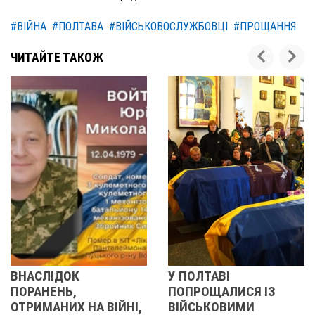
#ВІЙНА
#ПОЛТАВА
#ВІЙСЬКОВОСЛУЖБОВЦІ
#ПРОЩАННЯ
ЧИТАЙТЕ ТАКОЖ
У ПОЛТАВІ
У ПОЛТАВІ
ПОПРОЩАЛИСЯ ІЗ
ПОПРОЩАЛИСЯ І
ЙНІ,
ВІЙСЬКОВИМИ
БІЙЦЯМИ