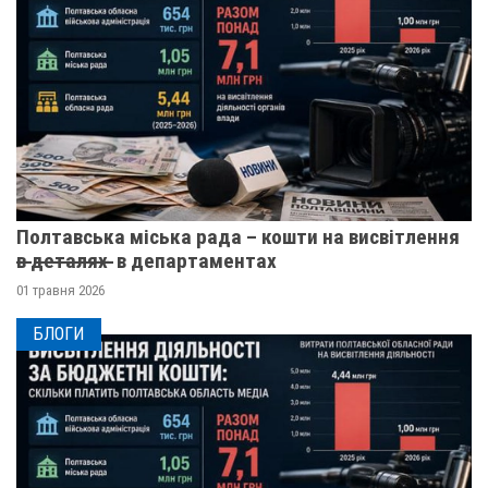
Полтавська міська рада – кошти на висвітлення
в̶ ̶д̶е̶т̶а̶л̶я̶х̶ ̶ в департаментах
01 травня 2026
БЛОГИ