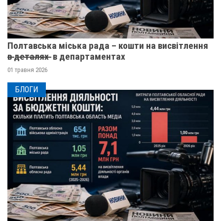
Полтавська міська рада – кошти на висвітлення
в̶ ̶д̶е̶т̶а̶л̶я̶х̶ ̶ в департаментах
01 травня 2026
БЛОГИ