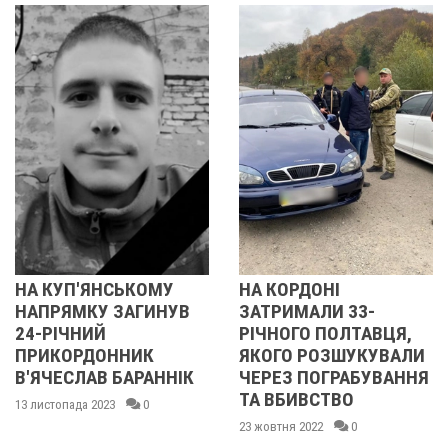
НА КОРДОНІ
У ПОЛТАВІ
ЗАТРИМАЛИ 33-
ПРИКОРДОННИКА,
РІЧНОГО ПОЛТАВЦЯ,
ЯКИЙ НАЖИВАВСЯ Н
ЯКОГО РОЗШУКУВАЛИ
ФІКТИВНІЙ ЕВАКУАЦІ
ЧЕРЕЗ ПОГРАБУВАННЯ
З МАРІУПОЛЯ
ТА ВБИВСТВО
ЗАСУДИЛИ ДО П'ЯТИ
РОКІВ ПОЗБАВЛЕННЯ
23 жовтня 2022
0
ВОЛІ