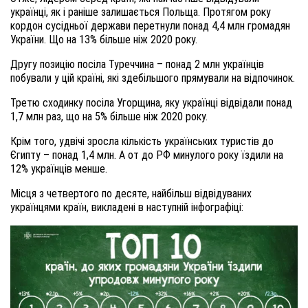
українці, як і раніше залишається Польща. Протягом року
кордон сусідньої держави перетнули понад 4,4 млн громадян
України. Що на 13% більше ніж 2020 року.
Другу позицію посіла Туреччина – понад 2 млн українців
побували у цій країні, які здебільшого прямували на відпочинок.
Третю сходинку посіла Угорщина, яку українці відвідали понад
1,7 млн раз, що на 5% більше ніж 2020 року.
Крім того, удвічі зросла кількість українських туристів до
Єгипту – понад 1,4 млн. А от до РФ минулого року їздили на
12% українців менше.
Місця з четвертого по десяте, найбільш відвідуваних
українцями країн, викладені в наступній інфографіці: