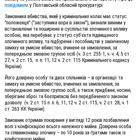
повідомили
у Полтавській обласній прокуратурі.
Замовника вбивства, який у кримінальних колах має статус
"положенця" ("заступника вора в законі"), визнали винним у
встановленні та поширенні в суспільстві злочинного впливу
особою, яка перебуває у статусі суб’єкта підвищеного
злочинного впливу, та підбуренні і пособництві у закінченому
замаху на умисне вбивство, вчинене на замовлення, за
попередньою змовою групою осіб (ч. 3 ст. 255-1, ч. ч. 4, 5 ст.
27, ч. 2 ст. 15, п. п. 11, 12 ч. 2 ст. 115 Кримінального кодексу
України).
Його довірену особу та двох спільників – в організації та
замаху на умисне вбивство, вчинених на замовлення, за
попередньою змовою групою осіб, а також придбанні, носінні,
зберіганні зброї та боєприпасів без передбаченого законом
дозволу (ч. 2 ст. 15 п. п. 6, 11, 12 ч. 2 ст. 115, ч. 2 ст. 28, ч. 1
ст. 263 КК України).
Замовник отримав покарання у вигляді 12 років позбавлення
волі з конфіскацією всього належного майна. Довірена особа
та співвиконавці злочину – по 10 років за ґратами також із
конфіскацією майна.