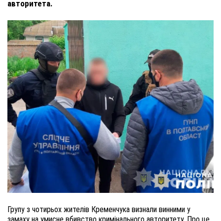
авторитета.
Групу з чотирьох жителів Кременчука визнали винними у
замаху на умисне вбивство кримінального авторитету. Про це