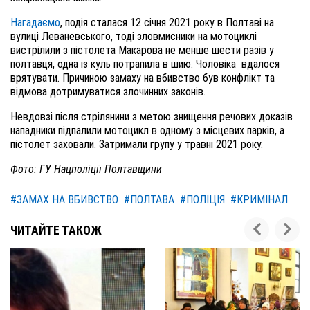
Нагадаємо
, подія сталася 12 січня 2021 року в Полтаві на
вулиці Леваневського, тоді зловмисники на мотоциклі
вистрілили з пістолета Макарова не менше шести разів у
полтавця, одна із куль потрапила в шию. Чоловіка
вдалося
врятувати. Причиною замаху на вбивство був конфлікт та
відмова дотримуватися злочинних законів.
Невдовзі після стрілянини з метою знищення речових доказів
нападники підпалили мотоцикл в одному з місцевих парків, а
пістолет заховали. Затримали групу у травні 2021 року.
Фото: ГУ Нацполіції Полтавщини
#ЗАМАХ НА ВБИВСТВО
#ПОЛТАВА
#ПОЛІЦІЯ
#КРИМІНАЛ
ЧИТАЙТЕ ТАКОЖ