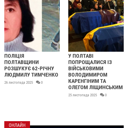
У ПОЛТАВІ
У ПОЛТАВІ
НИ
ПОПРОЩАЛИСЯ ІЗ
ПОПРОЩАЛИ
2-РІЧНУ
ВІЙСЬКОВИМИ
БІЙЦЯМИ
ИМЧЕНКО
ВОЛОДИМИРОМ
ОЛЕКСАНДР
КАРЕНГІНИМ ТА
ІВАЩЕНКОМ
0
ОЛЕГОМ ЛІЩИНСЬКИМ
ДМИТРОМ
КИСЛИЧЕНК
25 листопада 2025
0
МАКСИМОМ
ГОНЧАРЕНК
24 листопада 2025
ОНЛАЙН