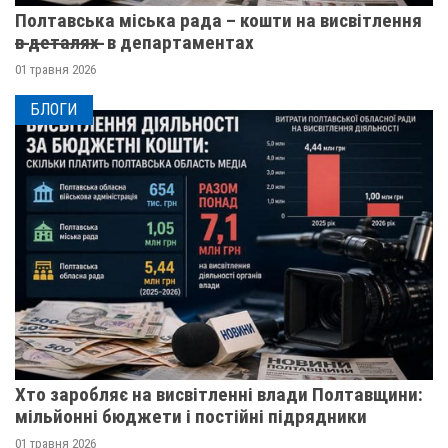
Полтавська міська рада – кошти на висвітлення
в̶ ̶д̶е̶т̶а̶л̶я̶х̶ ̶ в департаментах
01 травня 2026
БЛОГИ
Хто заробляє на висвітленні влади Полтавщини:
мільйонні бюджети і постійні підрядники
01 травня 2026