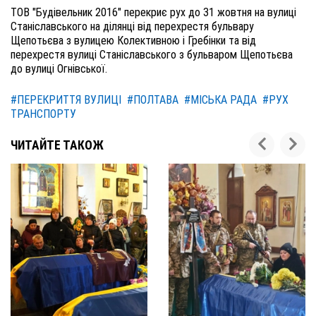
ТОВ "Будівельник 2016" перекриє рух до 31 жовтня на вулиці
Станіславського на ділянці від перехрестя бульвару
Щепотьєва з вулицею Колективною і Гребінки та від
перехрестя вулиці Станіславського з бульваром Щепотьєва
до вулиці Огнівської.
#ПЕРЕКРИТТЯ ВУЛИЦІ
#ПОЛТАВА
#МІСЬКА РАДА
#РУХ
ТРАНСПОРТУ
ЧИТАЙТЕ ТАКОЖ