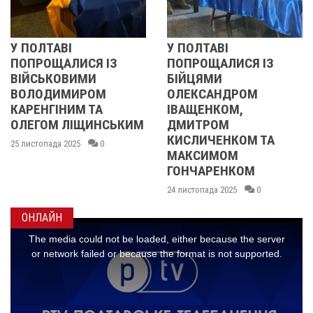
ВІ
У ПОЛТАВІ
РЕВОЛЮЦ
ЛИСЯ ІЗ
ПОПРОЩАЛИСЯ ІЗ
2013 ОЧ
ОВИМИ
БІЙЦЯМИ
УЧАСНИЦ
МИРОМ
ОЛЕКСАНДРОМ
21 листопада 
НИМ ТА
ІВАЩЕНКОМ,
 ЛІЩИНСЬКИМ
ДМИТРОМ
КИСЛИЧЕНКОМ ТА
2025
0
МАКСИМОМ
ГОНЧАРЕНКОМ
24 листопада 2025
0
ОНЛАЙН