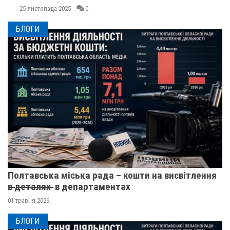
25 листопада 2025
0
БЛОГИ
Полтавська міська рада – кошти на висвітлення
в̶ ̶д̶е̶т̶а̶л̶я̶х̶ ̶ в департаментах
01 травня 2026
БЛОГИ