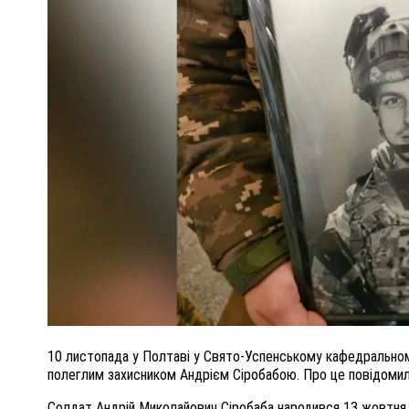
ПОЛІЦІЯ ПОЛТАВЩИНИ РОЗШУКУЄ 62-РІЧНУ
ЛЮДМИЛУ ТИМЧЕНКО
ОМ
26 листопада 2025
0
10 листопада у Полтаві у Свято-Успенському кафедральном
полеглим захисником Андрієм Сіробабою. Про це повідомили
Солдат Андрій Миколайович Сіробаба народився 13 жовтня 2