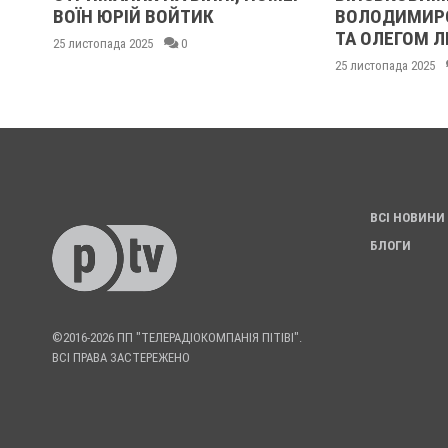
ОЇН ЮРІЙ ВОЙТИК
ВОЛОДИМИРОМ КАРЕ
ТА ОЛЕГОМ ЛІЩИНСЬ
листопада 2025
0
25 листопада 2025
0
ВСІ НОВИНИ
БЛОГИ
©2016-2026 ПП "ТЕЛЕРАДІОКОМПАНІЯ ПІТІВІ".
ВСІ ПРАВА ЗАСТЕРЕЖЕНО