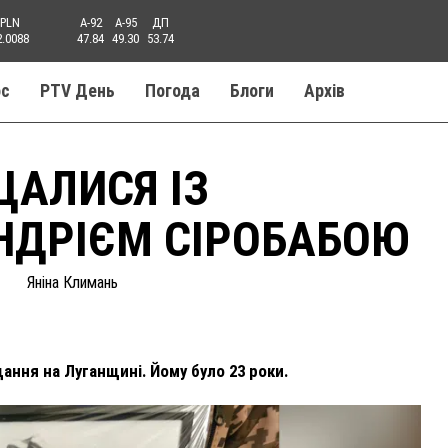
PLN
A-92
A-95
ДП
2.0088
47.84
49.30
53.74
ос
PTV День
Погода
Блоги
Aрхів
ЩАЛИСЯ ІЗ
НДРІЄМ СІРОБАБОЮ
Яніна Климань
ання на Луганщині. Йому було 23 роки.