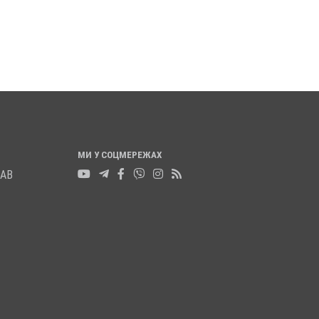
МАШИНА НАЇХАЛА ЙОМУ Н
а 2025
0
НОГУ
21 листопада 2025
0
МИ У СОЦМЕРЕЖАХ
ЛАВ