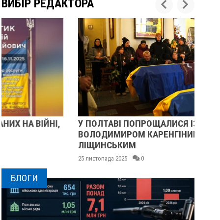
ВИБІР РЕДАКТОРА
У ПОЛТАВІ ПОПРОЩАЛИСЯ ІЗ ВІЙСЬКОВИМИ
ПІ
ВОЛОДИМИРОМ КАРЕНГІНИМ ТА ОЛЕГОМ
СУ
ЛІЩИНСЬКИМ
25 
25 листопада 2025
0
БЛОГИ