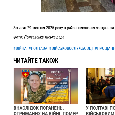
Загинув 29 жовтня 2025 року в районі виконання завдань за
Фото: Полтавська міська рада
#ВІЙНА
#ПОЛТАВА
#ВІЙСЬКОВОСЛУЖБОВЦІ
#ПРОЩАН
ЧИТАЙТЕ ТАКОЖ
НАСЛІДОК ПОРАНЕНЬ,
У ПОЛТАВІ ПОПРОЩАЛ
ТРИМАНИХ НА ВІЙНІ, ПОМЕР
ВІЙСЬКОВИМИ