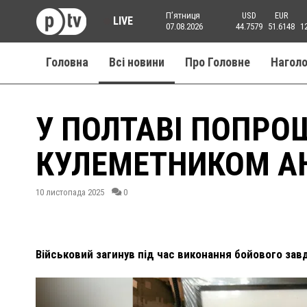
Пʼятниця
USD
EUR
LIVE
07.08.2026
44.7579
51.6148
1
Головна
Всі новини
Про Головне
Нагол
У ПОЛТАВІ ПОПРО
КУЛЕМЕТНИКОМ А
10 листопада 2025
0
Військовий загинув під час виконання бойового завд