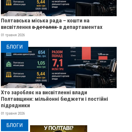
Полтавська міська рада – кошти на
висвітлення в̶ ̶д̶е̶т̶а̶л̶я̶х̶ ̶ в департаментах
01 травня 2026
БЛОГИ
Хто заробляє на висвітленні влади
Полтавщини: мільйонні бюджети і постійні
підрядники
01 травня 2026
БЛОГИ