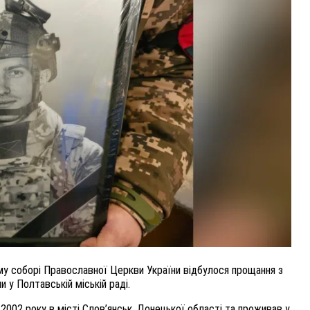
ВНАСЛІДОК ПОРАНЕНЬ, ОТРИМАНИХ НА ВІЙНІ,
ПОМЕР ВОЇН ЮРІЙ ВОЙТИК
25 листопада 2025
0
у соборі Православної Церкви України відбулося прощання з
 у Полтавській міській раді.
002 року в місті Слов’янськ, Донецької області та проживав у