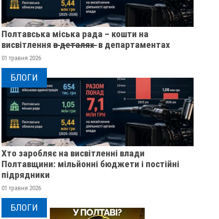
Полтавська міська рада – кошти на
висвітлення в̶ ̶д̶е̶т̶а̶л̶я̶х̶ ̶ в департаментах
01 травня 2026
БЛОГИ
Хто заробляє на висвітленні влади
Полтавщини: мільйонні бюджети і постійні
підрядники
РЕВОЛЮЦІЯ ГІДНОСТІ 2013
ЖІНКА ШТОВХНУЛ
ОЧИМА УЧАСНИЦІ
ТЦКАШНИКА ПІД М
01 травня 2026
МАШИНА НАЇХАЛА 
21 листопада 2025
0
БЛОГИ
НОГУ