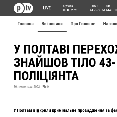
Субота
USD
EUR
LIVE
08.08.2026
44.7579
51.6148
1
Головна
Всі новини
Про Головне
Нагол
У ПОЛТАВІ ПЕРЕХ
ЗНАЙШОВ ТІЛО 43
ПОЛІЦІЯНТА
30 листопада 2022
0
У Полтаві відкрили кримінальне провадження за фак