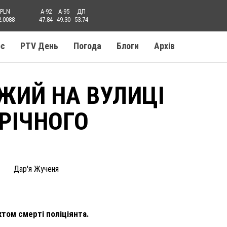
PLN
A-92
A-95
ДП
2.0088
47.84
49.30
53.74
ос
PTV День
Погода
Блоги
Aрхів
ОЖИЙ НА ВУЛИЦІ
-РІЧНОГО
Дар'я Жученя
том смерті поліціянта.