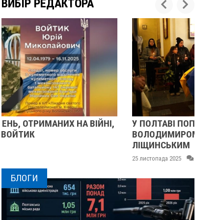
ВИБІР РЕДАКТОРА
У ПОЛТАВІ ПОПРОЩАЛИСЯ ІЗ ВІЙСЬКОВИМИ
П
ВОЛОДИМИРОМ КАРЕНГІНИМ ТА ОЛЕГОМ
С
ЛІЩИНСЬКИМ
25
25 листопада 2025
0
БЛОГИ