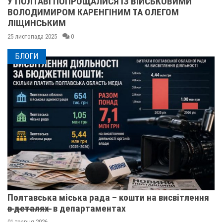
У ПОЛТАВІ ПОПРОЩАЛИСЯ ІЗ ВІЙСЬКОВИМИ
ВОЛОДИМИРОМ КАРЕНГІНИМ ТА ОЛЕГОМ
ЛІЩИНСЬКИМ
25 листопада 2025
0
БЛОГИ
Полтавська міська рада – кошти на висвітлення
в̶ ̶д̶е̶т̶а̶л̶я̶х̶ ̶ в департаментах
01 травня 2026