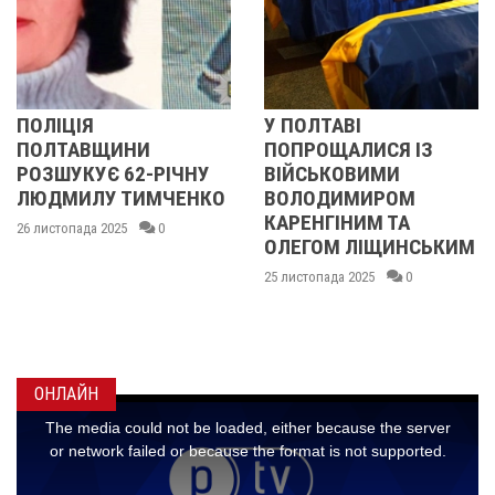
У ПОЛТАВІ
У ПОЛТАВІ
ПОПРОЩАЛИСЯ ІЗ
ПОПРОЩАЛИСЯ
РІЧНУ
ВІЙСЬКОВИМИ
БІЙЦЯМИ
МЧЕНКО
ВОЛОДИМИРОМ
ОЛЕКСАНДРО
КАРЕНГІНИМ ТА
ІВАЩЕНКОМ,
0
ОЛЕГОМ ЛІЩИНСЬКИМ
ДМИТРОМ
КИСЛИЧЕНКОМ
25 листопада 2025
0
МАКСИМОМ
ГОНЧАРЕНКОМ
24 листопада 2025
ОНЛАЙН