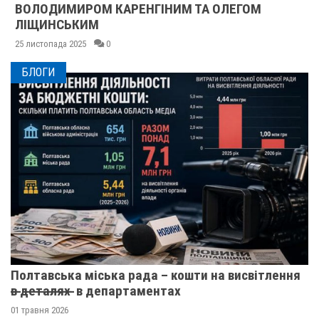
ВОЛОДИМИРОМ КАРЕНГІНИМ ТА ОЛЕГОМ
ЛІЩИНСЬКИМ
25 листопада 2025
0
БЛОГИ
Полтавська міська рада – кошти на висвітлення
в̶ ̶д̶е̶т̶а̶л̶я̶х̶ ̶ в департаментах
01 травня 2026