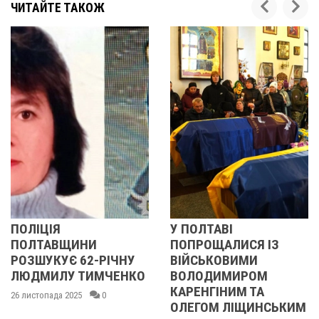
ЧИТАЙТЕ ТАКОЖ
У ПОЛТАВІ
У ПОЛТАВІ
ИНИ
ПОПРОЩАЛИСЯ ІЗ
ПОПРОЩАЛ
62-РІЧНУ
ВІЙСЬКОВИМИ
БІЙЦЯМИ
ТИМЧЕНКО
ВОЛОДИМИРОМ
ОЛЕКСАНД
КАРЕНГІНИМ ТА
ІВАЩЕНКО
5
0
ОЛЕГОМ ЛІЩИНСЬКИМ
ДМИТРОМ