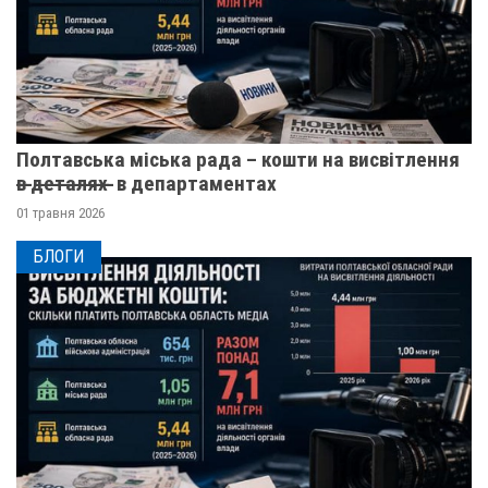
Полтавська міська рада – кошти на висвітлення
в̶ ̶д̶е̶т̶а̶л̶я̶х̶ ̶ в департаментах
01 травня 2026
БЛОГИ