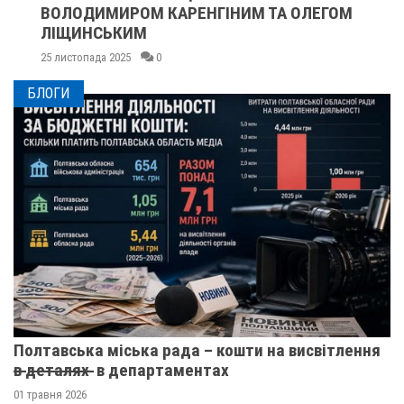
ВОЛОДИМИРОМ КАРЕНГІНИМ ТА ОЛЕГОМ
ЛІЩИНСЬКИМ
25 листопада 2025
0
БЛОГИ
Полтавська міська рада – кошти на висвітлення
в̶ ̶д̶е̶т̶а̶л̶я̶х̶ ̶ в департаментах
01 травня 2026