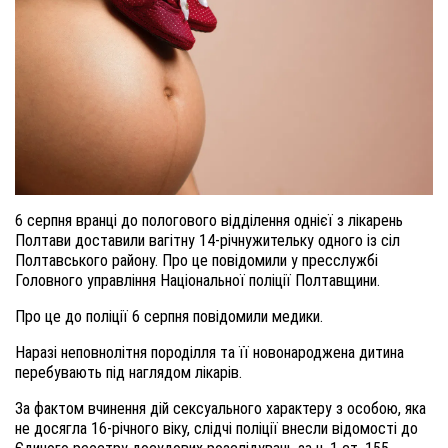
6
серпня
вранці
до пологового відділення однієї з лікарень
Полтави доставили
вагітн
у
14-річн
у
жительку
одного із сіл
Полтавського району
. Про це повідомили у пресслужбі
Головного управління Національної поліції Полтавщини.
Про це до поліції 6 серпня повідомили медики.
Наразі неповнолітня породілля та її новонароджена дитина
перебувають під наглядом лікарів.
За фактом вчинення дій сексуального характеру з особою, яка
не досягла 16-річного віку, слідчі поліці
ї
внесли відомості до