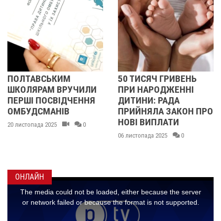
АВСЬКИМ
50 ТИСЯЧ ГРИВЕНЬ
У ПО
ЯРАМ ВРУЧИЛИ
ПРИ НАРОДЖЕННІ
ОБЛА
І ПОСВІДЧЕННЯ
ДИТИНИ: РАДА
РОЗШ
ДСМАНІВ
ПРИЙНЯЛА ЗАКОН ПРО
РІЧН
НОВІ ВИПЛАТИ
ТАРА
пада 2025
0
06 листопада 2025
0
03 листо
ОНЛАЙН