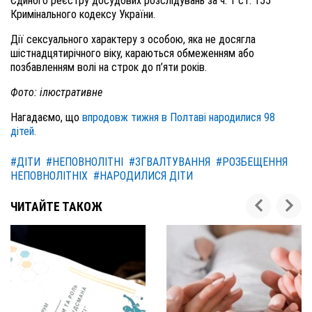
Єдиного реєстру досудових розслідувань за ч
.
1 ст
.
155
Кримінального кодексу України
.
Дії сексуального характеру з особою, яка не досягла
шістнадцятирічного віку, караються обмеженням або
позбавленням волі на строк до п’яти років.
Фото: ілюстративне
Нагадаємо, що
впродовж тижня в Полтаві народилися 98
дітей.
#ДІТИ
#НЕПОВНОЛІТНІ
#ЗГВАЛТУВАННЯ
#РОЗБЕЩЕННЯ
НЕПОВНОЛІТНІХ
#НАРОДИЛИСЯ ДІТИ
ЧИТАЙТЕ ТАКОЖ