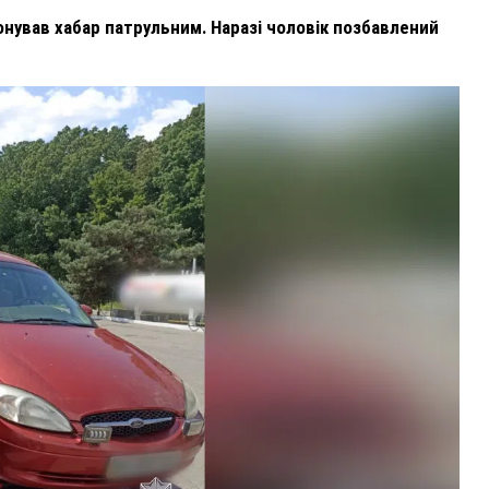
понував хабар патрульним. Наразі чоловік позбавлений
ВНАСЛІДОК ПОРАНЕНЬ, ОТРИМАНИХ НА ВІЙНІ,
ПОМЕР ВОЇН ЮРІЙ ВОЙТИК
25 листопада 2025
0