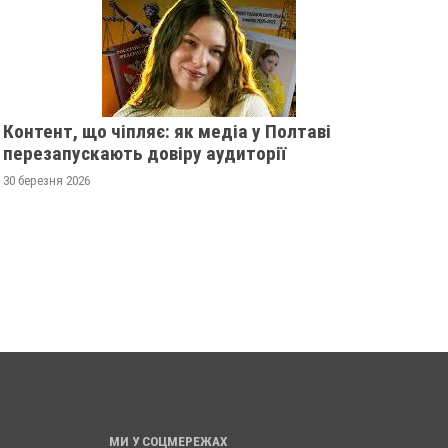
Контент, що чіпляє: як медіа у Полтаві
перезапускають довіру аудиторії
30 березня 2026
ПОЛТАВСЬКИМ ШКОЛЯРАМ
ЗМІНИ
ШИНУ -
ВРУЧИЛИ ПЕРШІ
ТРОЛЕ
ОМУ НА
ПОСВІДЧЕННЯ ОМБУДСМАНІВ
ВІДКЛ
20 листопада 2025
0
18 листоп
МИ У СОЦМЕРЕЖАХ