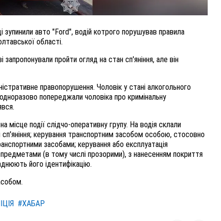
і зупинили авто "Ford", водій котрого порушував правила
олтавської області.
і запропонували пройти огляд на стан сп'яніння, але він
ністративне правопорушення. Чоловік у стані алкогольного
неодноразово попереджали чоловіка про кримінальну
явся.
на місце події слідчо-оперативну групу. На водія склали
 сп'яніння; керування транспортним засобом особою, стосовно
ранспортними засобами; керування або експлуатація
 предметами (в тому числі прозорими), з нанесенням покриття
днюють його ідентифікацію.
асобом.
ІЦІЯ
#ХАБАР