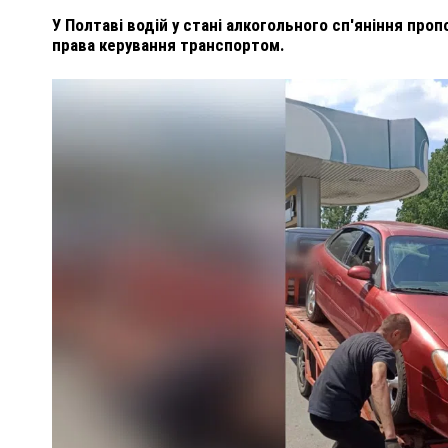
У Полтаві водій у стані алкогольного сп'яніння про
права керування транспортом.
ПОЛІЦІЯ ПОЛТАВЩИНИ РОЗШУКУЄ 62-РІЧНУ
ЛЮДМИЛУ ТИМЧЕНКО
ОМ
26 листопада 2025
0