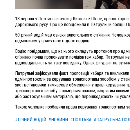
18 червня у Полтаві на вулиці Київське Шосе, правоохоронц
дорожнього руху. Про це повідомили в Патрульній поліції П
50-річний водій мав ознаки алкогольного сп'яніння. Чоловіков
відмовився у присутності двох свідків.
Водію повідомили, що на нього складуть протокол про адмі
сп'яніння почав пропонувати поліціянтам хабар. Патрульні 
відповідальність за таку поведінку. Однак фігурант не зупин
Патрульні зафіксували факт пропозиції хабаря та викликали 
адмінпротоколи за керування транспортним засобом у стані
якої встановили тимчасове обмеження у праві керування т
транспортного засобу з номерним знаком, закритим іншими
або застосуванням матеріалів, що перешкоджають чи ускла
Також чоловіка позбавили права керування транспортним з
#П'ЯНИЙ ВОДІЙ
#НОВИНИ
#ПОЛТАВА
#ПАТРУЛЬНА ПОЛ