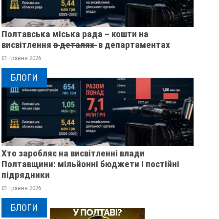
Полтавська міська рада – кошти на
висвітлення в̶ ̶д̶е̶т̶а̶л̶я̶х̶ ̶ в департаментах
01 травня 2026
БЛОГИ
Хто заробляє на висвітленні влади
Полтавщини: мільйонні бюджети і постійні
підрядники
01 травня 2026
БЛОГИ