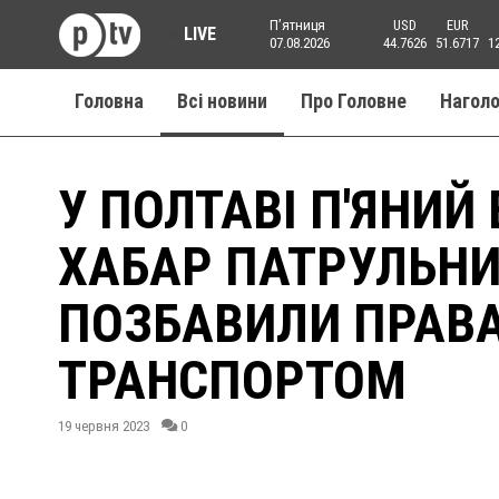
Пʼятниця
USD
EUR
LIVE
07.08.2026
44.7626
51.6717
1
Головна
Всі новини
Про Головне
Нагол
У ПОЛТАВІ П'ЯНИЙ
ХАБАР ПАТРУЛЬНИ
ПОЗБАВИЛИ ПРАВА
ТРАНСПОРТОМ
19 червня 2023
0