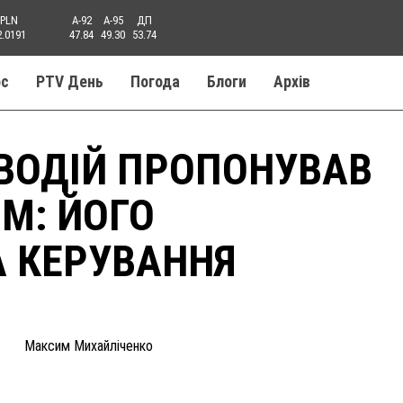
PLN
A-92
A-95
ДП
2.0191
47.84
49.30
53.74
ос
PTV День
Погода
Блоги
Aрхів
 ВОДІЙ ПРОПОНУВАВ
М: ЙОГО
 КЕРУВАННЯ
Максим Михайліченко