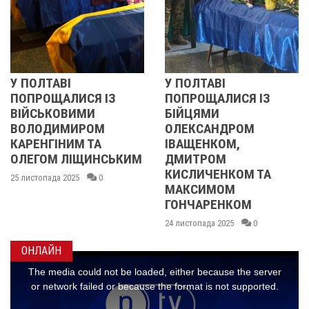
ВІ
У ПОЛТАВІ
РЕВОЛЮ
АЛИСЯ ІЗ
ПОПРОЩАЛИСЯ ІЗ
2013 О
ОВИМИ
БІЙЦЯМИ
УЧАСНИ
ИМИРОМ
ОЛЕКСАНДРОМ
21 листопад
ІНИМ ТА
ІВАЩЕНКОМ,
 ЛІЩИНСЬКИМ
ДМИТРОМ
КИСЛИЧЕНКОМ ТА
а 2025
0
МАКСИМОМ
ГОНЧАРЕНКОМ
24 листопада 2025
0
ОНЛАЙН