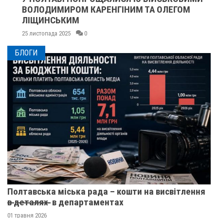
ВОЛОДИМИРОМ КАРЕНГІНИМ ТА ОЛЕГОМ
ЛІЩИНСЬКИМ
25 листопада 2025
0
БЛОГИ
Полтавська міська рада – кошти на висвітлення
в̶ ̶д̶е̶т̶а̶л̶я̶х̶ ̶ в департаментах
01 травня 2026