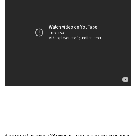
Заморські банани від 28 гривень, а ось вітчизняні персики й