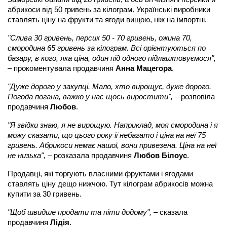
абрикоси від 50 гривень за кілограм. Українські виробники
ставлять ціну на фрукти та ягоди вищою, ніж на імпортні.
"Слива 30 гривень, персик 50 - 70 гривень, ожина 70,
смородина 65 гривень за кілограм. Всі орієнтуються по
базару, в кого, яка ціна, один під одного підлаштовуємося",
– прокоментувала продавчиня
Анна Мацегора
.
"Дуже дорого у закупці. Мало, хто вирощує, дуже дорого.
Погода погана, важко у нас щось виростити",
– розповіла
продавчиня
Любов
.
"Я звідки знаю, я не вирощую. Наприклад, моя смородина і я
можу сказати, що цього року її небагато і ціна на неї 75
гривень. Абрикоси немає нашої, вони привезена. Ціна на неї
не низька",
– розказала продавчиня
Любов Білоус
.
Продавці, які торгують власними фруктами і ягодами
ставлять ціну дещо нижчою. Тут кілограм абрикосів можна
купити за 30 гривень.
"Щоб швидше продати та піти додому",
– сказала
продавчиня
Лідія
.