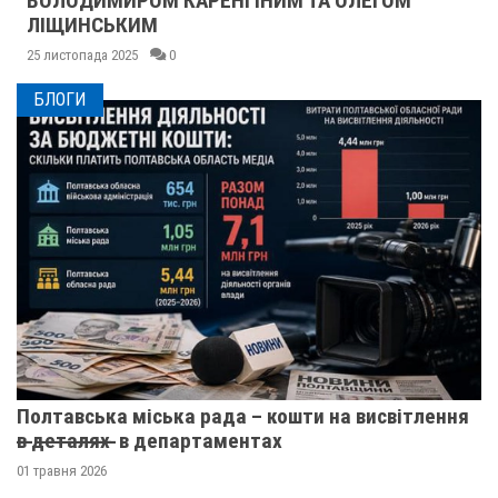
ВОЛОДИМИРОМ КАРЕНГІНИМ ТА ОЛЕГОМ
ЛІЩИНСЬКИМ
25 листопада 2025
0
БЛОГИ
Полтавська міська рада – кошти на висвітлення
в̶ ̶д̶е̶т̶а̶л̶я̶х̶ ̶ в департаментах
01 травня 2026