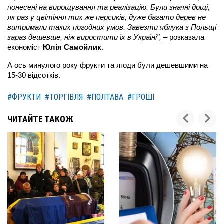
понесені на вирощування та реалізацію. Були значні дощі,
як раз у цвітіння тих же персиків, дуже багато дерев не
витримали таких погодних умов. Завезти яблука з Польщі
зараз дешевше, ніж виростити їх в Україні", –
розказала
економіст
Юлія Самойлик
.
А ось минулого року фрукти та ягоди були дешевшими на
15-30 відсотків.
#ФРУКТИ
#ТОРГІВЛЯ
#ПОЛТАВА
#ГРОШІ
ЧИТАЙТЕ ТАКОЖ