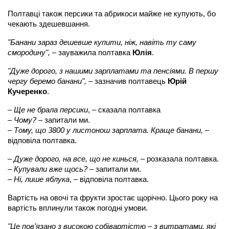
Полтавці також персики та абрикоси майже не купують, бо
чекають здешевшання.
"Банани зараз дешевше купити, ніж, навіть ту саму
смородину",
– зауважила полтавка
Юлія
.
"Дуже дорого, з нашими зарплатами та пенсіями. В першу
чергу беремо банани",
– зазначив полтавець
Юрій
Кучеренко
.
– Ще не брала персики
, – сказала полтавка
– Чому?
– запитали ми.
–
Тому, що 3800 у листонош зарплата. Краще банани,
–
відповіла полтавка.
– Дуже дорого, на все, що не кинься,
– розказала полтавка.
–
Купували вже щось?
– запитали ми.
– Ні, лише яблука
, – відповіла полтавка.
Вартість на овочі та фрукти зростає щорічно. Цього року на
вартість вплинули також погодні умови.
"Це пов’язано з високою собівартістю – з витратами, які