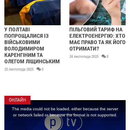
ПІЛЬГОВИЙ ТАРИФ НА
У ПОЛТАВІ
Я ІЗ
ЕЛЕКТРОЕНЕРГІЮ: ХТО
ПОПРОЩАЛИС
И
МАЄ ПРАВО ТА ЯК ЙОГО
БІЙЦЯМИ
ОМ
ОТРИМАТИ?
ОЛЕКСАНДРО
ТА
ІВАЩЕНКОМ,
24 листопада 2025
0
ИНСЬКИМ
ДМИТРОМ
КИСЛИЧЕНКО
0
МАКСИМОМ
ГОНЧАРЕНКО
24 листопада 2025
ОНЛАЙН