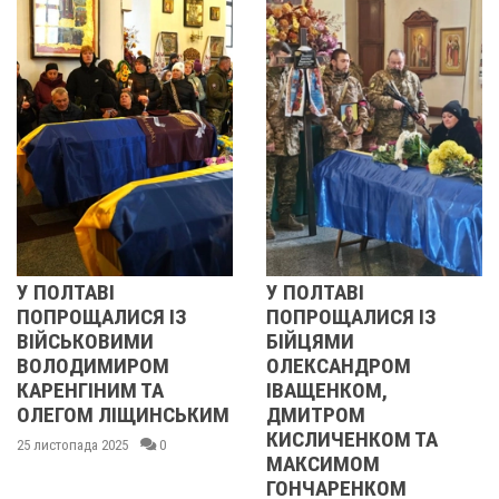
ВІ
У ПОЛТАВІ
РЕВОЛЮ
АЛИСЯ ІЗ
ПОПРОЩАЛИСЯ ІЗ
2013 О
ОВИМИ
БІЙЦЯМИ
УЧАСНИ
ИМИРОМ
ОЛЕКСАНДРОМ
21 листопад
ІНИМ ТА
ІВАЩЕНКОМ,
 ЛІЩИНСЬКИМ
ДМИТРОМ
КИСЛИЧЕНКОМ ТА
а 2025
0
МАКСИМОМ
ГОНЧАРЕНКОМ