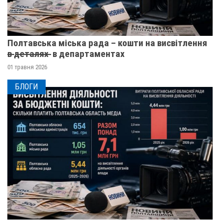
Полтавська міська рада – кошти на висвітлення
в̶ ̶д̶е̶т̶а̶л̶я̶х̶ ̶ в департаментах
01 травня 2026
БЛОГИ