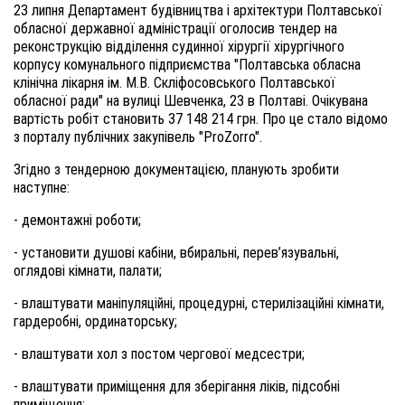
23 липня Департамент будівництва і архітектури Полтавської
обласної державної адміністрації оголосив тендер на
реконструкцію відділення судинної хірургії хірургічного
корпусу комунального підприємства "Полтавська обласна
клінічна лікарня ім. М.В. Скліфосовського Полтавської
обласної ради" на вулиці Шевченка, 23 в Полтаві. Очікувана
вартість робіт становить 37 148 214 грн. Про це стало відомо
з порталу публічних закупівель "ProZorro".
Згідно з тендерною документацією, планують зробити
наступне:
- демонтажні роботи;
- установити душові кабіни, вбиральні, перев’язувальні,
оглядові кімнати, палати;
- влаштувати маніпуляційні, процедурні, стерилізаційні кімнати,
гардеробні, ординаторську;
- влаштувати хол з постом чергової медсестри;
- влаштувати приміщення для зберігання ліків, підсобні
приміщення;