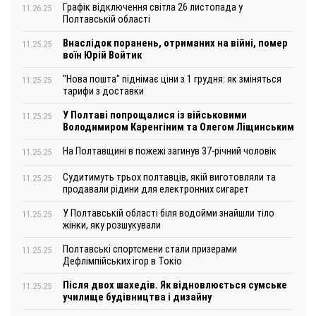
Графік відключення світла 26 листопада у
11.26.25
Полтавській області
Внаслідок поранень, отриманих на війні, помер
11.25.25
воїн Юрій Войтик
"Нова пошта" піднімає ціни з 1 грудня: як зміняться
11.25.25
тарифи з доставки
У Полтаві попрощалися із військовими
11.25.25
Володимиром Каренгіним та Олегом Ліщинським
На Полтавщині в пожежі загинув 37-річний чоловік
11.25.25
Судитимуть трьох полтавців, якій виготовляли та
11.25.25
продавали рідини для електронних сигарет
У Полтавській області біля водойми знайшли тіло
11.25.25
жінки, яку розшукували
Полтавські спортсмени стали призерами
11.25.25
Дефлімпійських ігор в Токіо
Після двох шахедів. Як відновлюється сумське
11.25.25
училище будівництва і дизайну