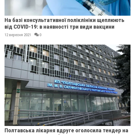
На базі консультативної поліклініки щеплюють
від COVID-19: в наявності три види вакцини
12 вересня 2021
0
Полтавська лікарня вдруге оголосила тендер на