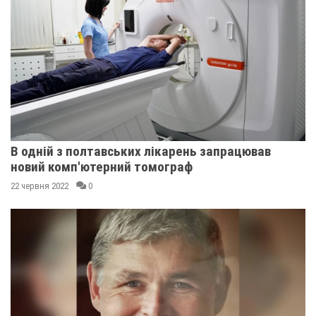
В одній з полтавських лікарень запрацював
новий комп'ютерний томограф
22 червня 2022
0