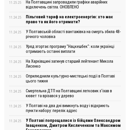
На Полтавщині запровадили графіки аварійних
11.25.25
відключень світла. ОНОВЛЕНО
Пільговий тариф на електроенергію: хто має
11.24.25
право та як його отримати?
У Полтавській області вантажівка на смерть збила 48-
11.24.25
річного чоловіка
Уряд згортає програму "Нацкешбек": коли українці
11.24.25
отримають останні виплати
На Харківщині загинув старший лейтенант Микола
11.24.25
Лисенко
Оприлюднили культурно-мистецькі події в Полтаві
11.24.25
цього тижня
Смертельна ДТП на Полтавщині легковик з‘їхав в
11.24.25
кювет та врізався у дерево
У Полтаві на два дні вимкнуть воду і відкриють
11.24.25
пункти набору: перелік адрес
У Полтаві попрощалися із бійцями Олександром
11.24.25
Іващенком, Дмитром Кисличенком та Максимом