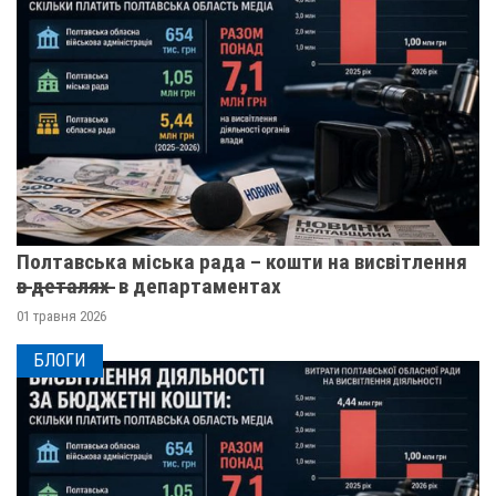
Полтавська міська рада – кошти на висвітлення
в̶ ̶д̶е̶т̶а̶л̶я̶х̶ ̶ в департаментах
01 травня 2026
БЛОГИ