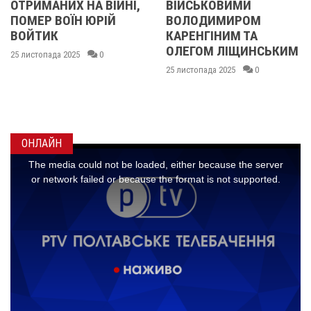
А ВІЙНІ,
ВІЙСЬКОВИМИ
БІЙЦЯМИ
 ЮРІЙ
ВОЛОДИМИРОМ
ОЛЕКСАНДР
КАРЕНГІНИМ ТА
ІВАЩЕНКОМ
ОЛЕГОМ ЛІЩИНСЬКИМ
ДМИТРОМ
0
КИСЛИЧЕНК
25 листопада 2025
0
МАКСИМОМ
ГОНЧАРЕНК
24 листопада 2025
ОНЛАЙН