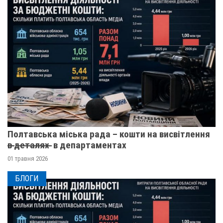
Полтавська міська рада – кошти на висвітлення
в̶ ̶д̶е̶т̶а̶л̶я̶х̶ ̶ в департаментах
01 травня 2026
БЛОГИ