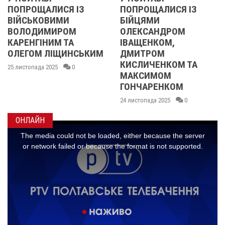
СЯ ІЗ
ПОПРОЩАЛИСЯ ІЗ
2013 ОЧИМА
МИ
БІЙЦЯМИ
УЧАСНИЦІ
РОМ
ОЛЕКСАНДРОМ
21 листопада 2025
 ТА
ІВАЩЕНКОМ,
ЩИНСЬКИМ
ДМИТРОМ
КИСЛИЧЕНКОМ ТА
0
МАКСИМОМ
ГОНЧАРЕНКОМ
24 листопада 2025
0
ОНЛАЙН