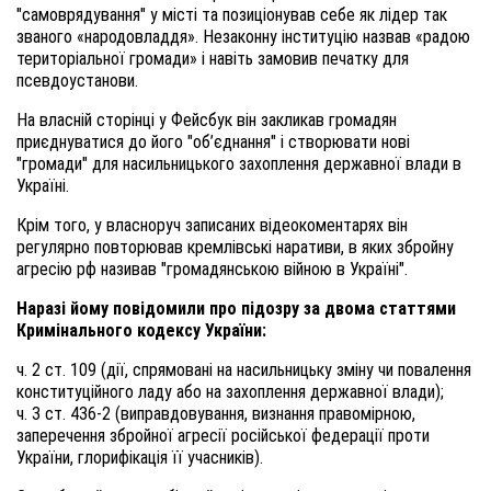
"самоврядування" у місті та позиціонував себе як лідер так
званого «народовладдя». Незаконну інституцію назвав «радою
територіальної громади» і навіть замовив печатку для
псевдоустанови.
На власній сторінці у Фейсбук він закликав громадян
приєднуватися до його "об’єднання" і створювати нові
"громади" для насильницького захоплення державної влади в
Україні.
Крім того, у власноруч записаних відеокоментарях він
регулярно повторював кремлівські наративи, в яких збройну
агресію рф називав "громадянською війною в Україні".
Наразі йому повідомили про підозру за двома статтями
Кримінального кодексу України:
ч. 2 ст. 109 (дії, спрямовані на насильницьку зміну чи повалення
конституційного ладу або на захоплення державної влади);
ч. 3 ст. 436-2 (виправдовування, визнання правомірною,
заперечення збройної агресії російської федерації проти
України, глорифікація її учасників).