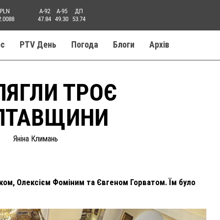
PLN
A-92
A-95
ДП
2.0088
47.84
49.30
53.74
ос
PTV День
Погода
Блоги
Aрхів
ЛЯГЛИ ТРОЄ
ОЛТАВЩИНИ
Яніна Климань
ком, Олексієм Фоміним та Євгеном Горватом. Їм було