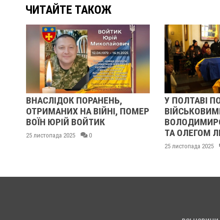
ЧИТАЙТЕ ТАКОЖ
У ПОЛТАВІ ПОПРОЩАЛИСЯ ІЗ
У ПОЛТАВІ 
МЕР
ВІЙСЬКОВИМИ
БІЙЦЯМИ О
ВОЛОДИМИРОМ КАРЕНГІНИМ
ІВАЩЕНКОМ
ТА ОЛЕГОМ ЛІЩИНСЬКИМ
КИСЛИЧЕНК
МАКСИМОМ 
25 листопада 2025
0
24 листопада 2025