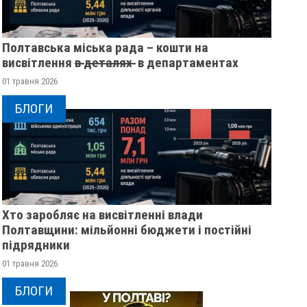
Полтавська міська рада – кошти на
висвітлення в̶ ̶д̶е̶т̶а̶л̶я̶х̶ ̶ в департаментах
01 травня 2026
БЛОГИ
Хто заробляє на висвітленні влади
Полтавщини: мільйонні бюджети і постійні
підрядники
01 травня 2026
БЛОГИ