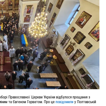
ВНАСЛІДОК ПОРАНЕНЬ, ОТРИМАНИХ НА ВІЙНІ,
ПОМЕР ВОЇН ЮРІЙ ВОЙТИК
25 листопада 2025
0
борі Православної Церкви України відбулося прощання з
міним та Євгеном Горватом. Про це
повідомили
у Полтавській