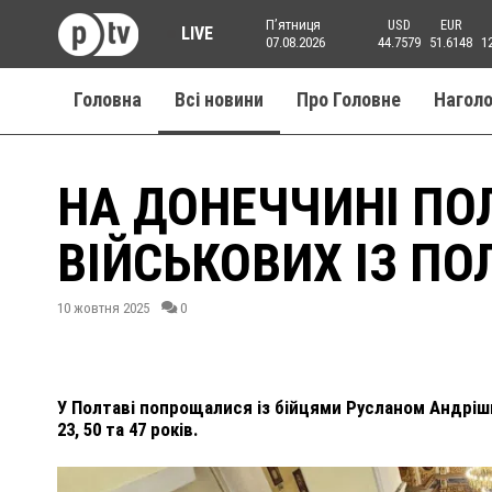
Пʼятниця
USD
EUR
LIVE
07.08.2026
44.7579
51.6148
1
Головна
Всі новини
Про Головне
Нагол
НА ДОНЕЧЧИНІ ПО
ВІЙСЬКОВИХ ІЗ П
10 жовтня 2025
0
У Полтаві попрощалися із бійцями Русланом Андріш
23, 50 та 47 років.