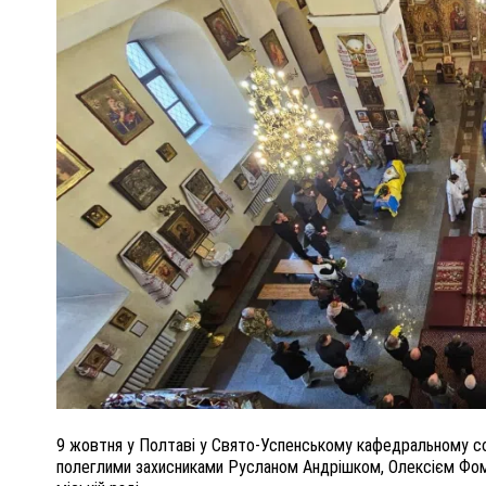
ПОЛІЦІЯ ПОЛТАВЩИНИ РОЗШУКУЄ 62-РІЧНУ
ЛЮДМИЛУ ТИМЧЕНКО
ОМ
26 листопада 2025
0
9 жовтня у Полтаві у Свято-Успенському кафедральному со
полеглими захисниками Русланом Андрішком, Олексієм Фо