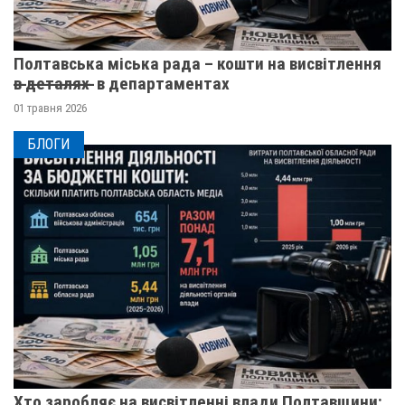
Полтавська міська рада – кошти на висвітлення
в̶ ̶д̶е̶т̶а̶л̶я̶х̶ ̶ в департаментах
01 травня 2026
БЛОГИ
Хто заробляє на висвітленні влади Полтавщини: