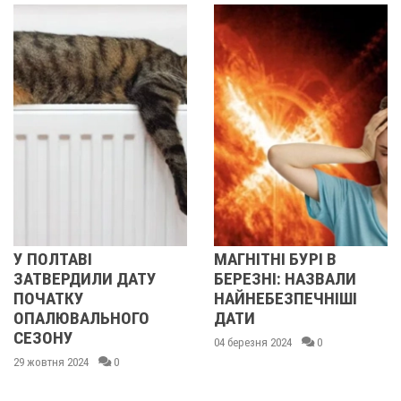
МАГНІТНІ БУРІ В
НА ПОЛТАВЩИ
ДАТУ
БЕРЕЗНІ: НАЗВАЛИ
СТАВСЯ ЗЕМЛ
НАЙНЕБЕЗПЕЧНІШІ
ДЕТАЛІ
ОГО
ДАТИ
24 липня 2023
0
04 березня 2024
0