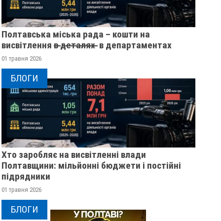
Полтавська міська рада – кошти на
висвітлення в̶ ̶д̶е̶т̶а̶л̶я̶х̶ ̶ в департаментах
01 травня 2026
БЛОГИ
Хто заробляє на висвітленні влади
Полтавщини: мільйонні бюджети і постійні
підрядники
01 травня 2026
ЖІНКА ШТОВХНУЛА
ПОЛТАВСЬКИМ ШК
ТЦКАШНИКА ПІД МАШИНУ -
ВРУЧИЛИ ПЕРШІ
БЛОГИ
МАШИНА НАЇХАЛА ЙОМУ НА
ПОСВІДЧЕННЯ ОМ