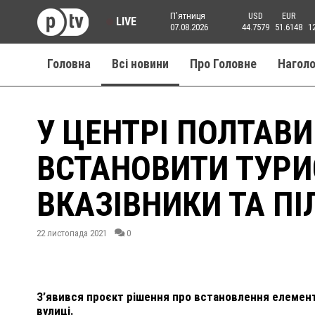
Пʼятниця
USD
EUR
LIVE
07.08.2026
44.7579
51.6148
1
Головна
Всі новини
Про Головне
Нагол
У ЦЕНТРІ ПОЛТАВ
ВСТАНОВИТИ ТУРИ
ВКАЗІВНИКИ ТА ПІ
22 листопада 2021
0
З’явився проєкт рішення про встановлення елементі
вулиці.