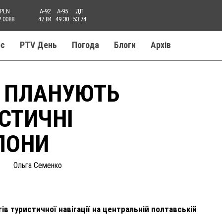
PLN
A-92
A-95
ДП
2.0088
47.84
49.30
53.74
ос
PTV День
Погода
Блоги
Aрхів
И ПЛАНУЮТЬ
СТИЧНІ
ЛОНИ
Ольга Семенко
в туристичної навігації на центральній полтавській