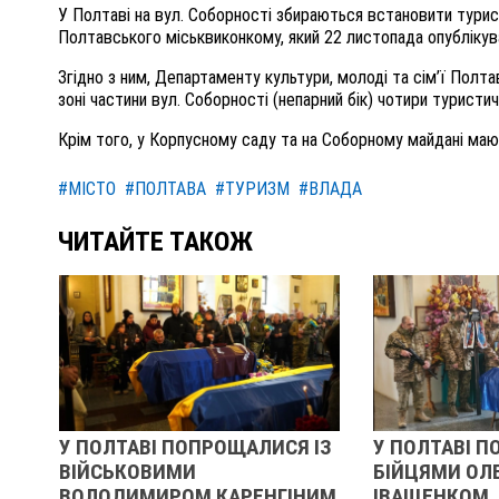
У Полтаві на вул. Соборності збираються встановити турис
Полтавського міськвиконкому, який 22 листопада опублікув
Згідно з ним, Департаменту культури, молоді та сім’ї Полт
зоні частини вул. Соборності (непарний бік) чотири туристичн
Крім того, у Корпусному саду та на Соборному майдані маю
#МІСТО
#ПОЛТАВА
#ТУРИЗМ
#ВЛАДА
ЧИТАЙТЕ ТАКОЖ
У ПОЛТАВІ ПОПРОЩАЛИСЯ ІЗ
У ПОЛТАВІ П
ВІЙСЬКОВИМИ
БІЙЦЯМИ ОЛ
ВОЛОДИМИРОМ КАРЕНГІНИМ
ІВАЩЕНКОМ,