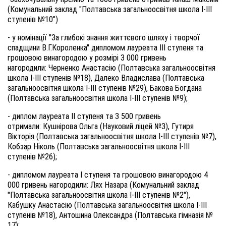
(Комунальний заклад "Полтавська загальноосвітня школа І-III
ступенів №10")
- у
номінації "За глибокі знання життєвого шляху і творчої
спадщини В.Г.Короленка" дипломом лауреата III ступеня та
грошовою винагородою у розмірі 3 000 гривень
нагоро
дили
: Черненко Анастасію (Полтавська загальноосвітня
школа І-III ступенів №18), Далеко Владислава (Полтавська
загальноосвітня школа І-III ступенів №29), Бакова Богдана
(Полтавська загальноосвітня школа І-III ступенів №9)
;
- д
иплом лауреата II ступеня та 3 500 гривень
отримали
: Кушнірова Ольга (Науковий ліцей №3), Гутиря
Вікторія (Полтавська загальноосвітня школа І-III ступенів №7),
Кобзар Ніколь (Полтавська загальноосвітня школа І-III
ступенів №26)
;
- д
ипломом лауреата І ступеня та грошов
ою
винагородою 4
000 гривень нагоро
дили
: Лях Назара (Комунальний заклад
"Полтавська загальноосвітня школа І-III ступенів №2"),
Кабушку Анастасію (Полтавська загальноосвітня школа І-III
ступенів №18), Антошина Олександра (Полтавська гімназія №
17)
;