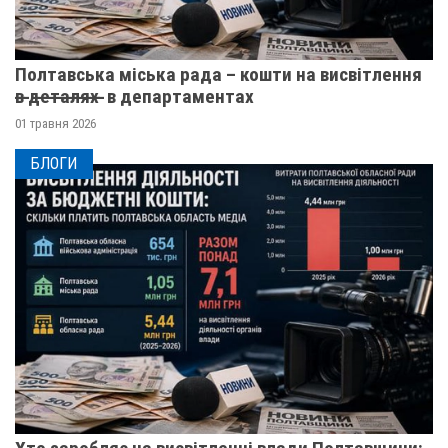
Полтавська міська рада – кошти на висвітлення
в̶ ̶д̶е̶т̶а̶л̶я̶х̶ ̶ в департаментах
01 травня 2026
БЛОГИ