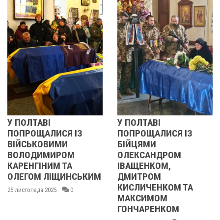
У ПОЛТАВІ
РЕВОЛЮЦІЯ ГІДНОСТ
ПОПРОЩАЛИСЯ ІЗ
2013 ОЧИМА
БІЙЦЯМИ
УЧАСНИЦІ
ОЛЕКСАНДРОМ
21 листопада 2025
0
ІВАЩЕНКОМ,
М
ДМИТРОМ
КИСЛИЧЕНКОМ ТА
МАКСИМОМ
ГОНЧАРЕНКОМ