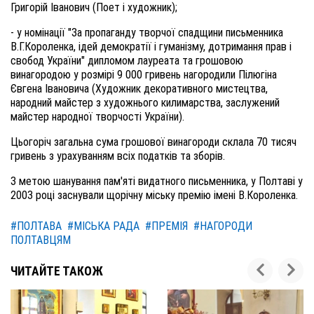
Григорій Іванович (Поет і художник)
;
- у
номінації "За пропаганду творчої спадщини письменника
В.Г.Короленка, ідей демократії і гуманізму, дотримання прав і
свобод України" дипломом лауреата та грошовою
винагородою у розмірі 9 000 гривень
нагородили
Пілюгін
а
Євген
а
Івановича (Художник декоративного мистецтва,
народний майстер з художнього килимарства, заслужений
майстер народної творчості України).
Цьогоріч загальна сума грошової винагороди склала 70 тисяч
гривень з урахуванням всіх податків та зборів.
З метою шанування пам'яті видатного письменника
,
у Полтаві
у
2003 році засн
ували
щорічн
у
міськ
у
премі
ю
імені В.Короленка.
#ПОЛТАВА
#МІСЬКА РАДА
#ПРЕМІЯ
#НАГОРОДИ
ПОЛТАВЦЯМ
ЧИТАЙТЕ ТАКОЖ