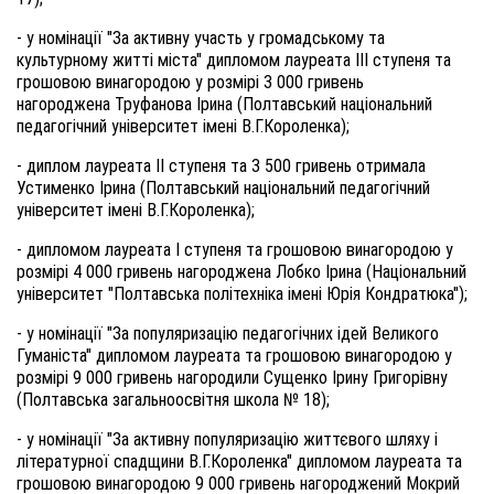
- у
номінації "За активну участь у громадському та
культурному житті міста" дипломом лауреата III ступеня та
грошовою винагородою у розмірі 3 000 гривень
нагороджена Труфанова Ірина (Полтавський національний
педагогічний університет імені В.Г.Короленка)
;
- д
иплом лауреата II ступеня та 3 500 гривень
отримала
Устименко Ірина (Полтавський національний педагогічний
університет імені В.Г.Короленка)
;
- д
ипломом лауреата І ступеня та грошовою винагородою у
розмірі 4 000 гривень нагороджена Лобко Ірина (Національний
університет "Полтавська політехніка імені Юрія Кондратюка")
;
- у
номінації "За популяризацію педагогічних ідей Великого
Гуманіста" дипломом лауреата та грошовою винагородою у
розмірі 9 000 гривень нагоро
дили
Сущенко Ірин
у
Григорівн
у
(Полтавська загальноосвітня школа № 18)
;
- у
номінації "За активну популяризацію життєвого шляху і
літературної спадщини В.Г.Короленка" дипломом лауреата та
грошовою винагородою 9 000 гривень нагороджений Мокрий