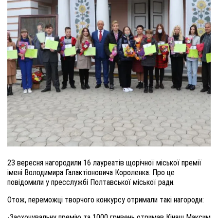
23 вересня
нагородили 16
лауреатів щорічної міської премії
імені Володимира Галактіоновича Короленка.
Про це
повідомили у пресслужбі Полтавської міської ради.
Отож,
переможці творчого конкурсу отримали
такі
нагороди
:
-
Заохочувальн
у
премію
та
1000 гривень
отримав
Кінаш Максим