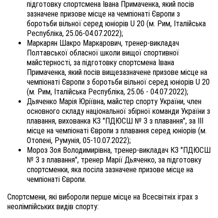
підготовку спортсмена Івана Примаченка, який посів
зазначене призове місце на чемпіонаті Європи з
боротьби вільної серед юніорів U 20 (м. Рим, Італійська
Республіка, 25.06-04.07.2022);
Маркарян Шакро Маркарович, тренер-викладач
Полтавської обласної школи вищої спортивної
майстерності, за підготовку спортсмена Івана
Примаченка, який посів вищезазначене призове місце на
чемпіонаті Європи з боротьби вільної серед юніорів U 20
(м. Рим, Італійська Республіка, 25.06 - 04.07.2022);
Дьяченко Марія Юріївна, майстер спорту України, член
основного складу національної збірної команди України з
плавання, вихованка КЗ "ПДЮСШ № 3 з плавання", за ІII
місце на чемпіонаті Європи з плавання серед юніорів (м.
Отопені, Румунія, 05-10.07.2022);
Мороз Зоя Володимирівна, тренер-викладач КЗ "ПДЮСШ
№ 3 з плавання", тренер Марії Дьяченко, за підготовку
спортсменки, яка посіла зазначене призове місце на
чемпіонаті Європи.
Спортсмени, які вибороли перше місце на Всесвітніх іграх з
неолімпійських видів спорту: