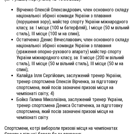
Вірченко Олексій Олександрович, член основного складу
національної збірної команди України з плавання
(порушення зору), майстер спорту України міжнародного
класу, за: І місце (100 м батерфляй), І місце (50 м вільний
стиль), III місце (100 м на спині);
Остапченко Денис Вячеславович, член основного складу
національної збірної команди України з плавання
(ураження опорно-рухового апарату) майстер спорту
України міжнародного класу, за: II місце (200 м вільний
стиль), III місце (50 м вільний стиль), III місце (50 м на
спині);
Калайда Ілля Сергійович, заслужений тренер України,
тренер спортсмена Олексія Вірченка, за підготовку
спортсмена, який посів зазначені призові місця на
чемпіонаті світу; 4)
Бойко Галина Миколаївна, заслужений тренер України,
тренер спортсмена Дениса Остапченка, за підготовку
спортсмена, який посів зазначені призові місця на
чемпіонаті світу.
Спортсмени, котрі вибороли призові місця на чемпіонатах