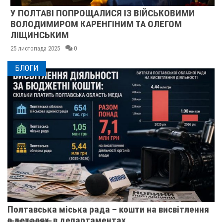
У ПОЛТАВІ ПОПРОЩАЛИСЯ ІЗ ВІЙСЬКОВИМИ
ВОЛОДИМИРОМ КАРЕНГІНИМ ТА ОЛЕГОМ
ЛІЩИНСЬКИМ
25 листопада 2025
0
БЛОГИ
Полтавська міська рада – кошти на висвітлення
в̶ ̶д̶е̶т̶а̶л̶я̶х̶ ̶ в департаментах