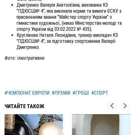
Дмитренко Валерія Анатоліївна, вихованка КЗ
"ПДЮСШ№ 4", яка виконала норми та вимоги ЄСКУ з
присвоєнням звання "Майстер спорту України" з
гімнастики художньої, (наказ Міністерства молоді та
спорту України від 03.02.2022 № 435);
Круглікова Наталя Леонідівна, тренер-викладач КЗ
"ПДЮСШ№ 4", за підготовку спортсменки Валерії
Дмитренко.
Фото: ілюстративне
#ЧЕМПІОНАТ ЄВРОПИ
#ПРЕМІЯ
#ГРОШІ
#СПОРТ
ЧИТАЙТЕ ТАКОЖ