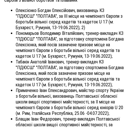
Європи з вільної боротьби та плавання:
Олексієнко Богдан Олексійович, вихованець КЗ
"ПДЮСШ" "ПОЛТАВА", за ІII місце на чемпіонаті Європи з
боротьби вільної серед кадетів та кадеток U 17 (м.
Бухарест, Румунія, 13-19.06.2022); 2)
Пономарьов Володимир Віталійович, тренер-викладач КЗ
"ПДЮСШ" "ПОЛТАВА", за підготовку спортсмена Богдана
Олексієнка, який посів зазначене призове місце на
чемпіонаті Європи з боротьби вільної серед кадетів та
кадеток U 17 (м. Бухарест, Румунія, 13-19.06.2022);
Табакін Анатолій Іванович, тренер-викладач КЗ
"ПДЮСШ" "ПОЛТАВА", за підготовку спортсмена Богдана
Олексієнка, який посів зазначене призове місце на
чемпіонаті Європи з боротьби вільної серед кадетів та
кадеток U 17 (м. Бухарест, Румунія, 13-19.06.2022);
Примаченко Іван Олександрович, майстер спорту України
з боротьби вільної, вихованець Полтавської обласної
школи вищої спортивної майстерності, за II місце на
чемпіонаті Європи з боротьби вільної серед юніорів U 20
(м. Рим, Італійська Республіка, 25.06 -04.07.2022);
Блащак Іван Федорович, тренер-викладач Полтавської
обласної школи вищої спортивної майстерності, за