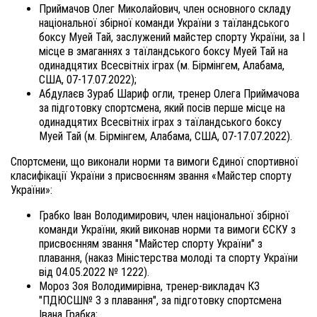
Приймачов Олег Миколайович, член основного складу
національної збірної команди України з таїландського
боксу Муей Тай, заслужений майстер спорту України, за І
місце в змаганнях з таїландського боксу Муей Тай на
одинадцятих Всесвітніх іграх (м. Бірмінгем, Алабама,
США, 07-17.07.2022);
Абдулаєв Зураб Шариф огли, тренер Олега Приймачова
за підготовку спортсмена, який посів перше місце на
одинадцятих Всесвітніх іграх з таїландського боксу
Муей Тай (м. Бірмінгем, Алабама, США, 07-17.07.2022).
Спортсмени, що виконали норми та вимоги Єдиної спортивної
класифікації України з присвоєнням звання «Майстер спорту
України»:
Грабко Іван Володимирович, член національної збірної
команди України, який виконав норми та вимоги ЄСКУ з
присвоєнням звання "Майстер спорту України" з
плавання, (наказ Міністерства молоді та спорту України
від 04.05.2022 № 1222).
Мороз Зоя Володимирівна, тренер-викладач КЗ
"ПДЮСШ№ 3 з плавання", за підготовку спортсмена
Івана Грабка;