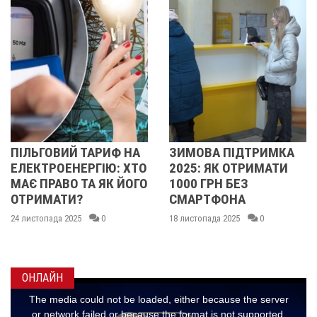
 НА
ЗИМОВА ПІДТРИМКА
СТАРТУВАЛА "ЗИ
 ХТО
2025: ЯК ОТРИМАТИ
ПІДТРИМКА": УКРА
 ЙОГО
1000 ГРН БЕЗ
МОЖУТЬ ПОДАВА
СМАРТФОНА
ЗАЯВКИ У ДІЇ НА
ОТРИМАННЯ 1000
18 листопада 2025
0
17 листопада 2025
0
ОНЛАЙН