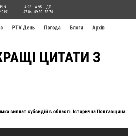
PLN
A-92
A-95
ДП
2.0191
47.84
49.30
53.74
ос
PTV День
Погода
Блоги
Aрхів
КРАЩІ ЦИТАТИ З
мка виплат субсидій в області. Історична Полтавщина: