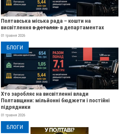
Полтавська міська рада – кошти на
висвітлення в̶ ̶д̶е̶т̶а̶л̶я̶х̶ ̶ в департаментах
01 травня 2026
БЛОГИ
Хто заробляє на висвітленні влади
ЖІНКА ШТОВХНУЛА
ПОЛТАВСЬКИМ ШК
Полтавщини: мільйонні бюджети і постійні
ТЦКАШНИКА ПІД МАШИНУ -
ВРУЧИЛИ ПЕРШІ
підрядники
МАШИНА НАЇХАЛА ЙОМУ НА
ПОСВІДЧЕННЯ ОМ
01 травня 2026
НОГУ
20 листопада 2025
0
БЛОГИ
21 листопада 2025
0