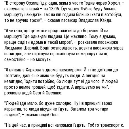
"В сторону Оржиці їду, один, яким я часто їздив через Хорол, –
скасували, а інший – на 13:05. Їду через Лубни, буду більше
маршруту накидати. Так на пів години більше їхати в автобусі,
то не зручно трохи", – сказав пасажир Владислав Кайда.
"Я читала, що це може продовжитися до березня. Й на
маршруті їде одна-дві людини. Це жахливо. Тому я думаю,
краще сидіти вдома в такий мороз", – розказала пасажирка
Людмила Шарлай. Водії розповідають, возити пасажирів зараз
невигідно, але вирішувати, скасовувати маршрут чи ні,
самостійно – не можуть.
"Я виїхав з Харкова з двома пасажирами. Й ті не доїхали до
Полтави, далі я не знаю чи будуть люди. А вигідно чи
невигідно, їздити потрібно, бо люди тут ні до чого. У людей
просто немає грошей, щоб їздити. А вирішуємо не ми", –
розповів водій Сергій Овсянко.
"Людей їде мало, бо дуже холодно. Ну і в принципі зараз
карантин, то люди нікуди не їдуть. Загалом три-чотири
людини", – сказав водій Олег.
"На цей час, в принципі всі напрямки їздять. Тобто транспорт є,