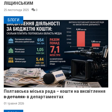
ЛІЩИНСЬКИМ
25 листопада 2025
0
БЛОГИ
Полтавська міська рада – кошти на висвітлення
в̶ ̶д̶е̶т̶а̶л̶я̶х̶ ̶ в департаментах
01 травня 2026