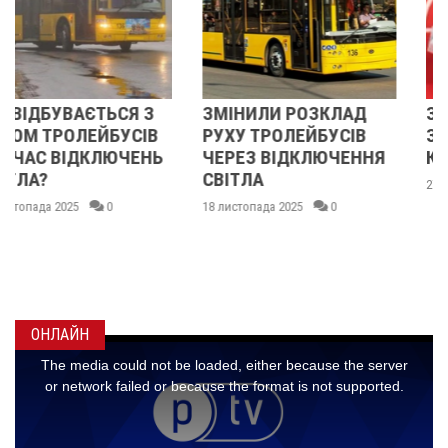
З
ЗМІНИЛИ РОЗКЛАД
З 1 ЛИПНЯ В УКРАЇН
ІВ
РУХУ ТРОЛЕЙБУСІВ
ЗАКІНЧИТЬСЯ
НЬ
ЧЕРЕЗ ВІДКЛЮЧЕННЯ
КАРАНТИН
СВІТЛА
27 червня 2023
0
18 листопада 2025
0
ОНЛАЙН