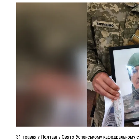
ПОЛІЦІЯ ПОЛТАВЩИНИ РОЗШУКУЄ 62-РІЧНУ
ЛЮДМИЛУ ТИМЧЕНКО
ОМ
26 листопада 2025
0
31 травня у Полтаві у Свято-Успенському кафедральному с