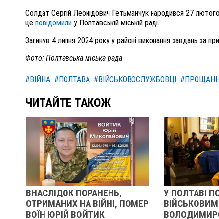
Солдат Сергій Леонідович Гетьманчук народився 27 лютого 1
це
повідомили
у Полтавській міській раді.
Загинув 4 липня 2024 року у районі виконання завдань за при
Фото: Полтавська міська рада
#ВІЙНА
#ПОЛТАВА
#ВІЙСЬКОВОСЛУЖБОВЦІ
#ПРОЩАН
ЧИТАЙТЕ ТАКОЖ
ОРАНЕНЬ,
У ПОЛТАВІ ПОПРОЩАЛИСЯ ІЗ
 ВІЙНІ, ПОМЕР
ВІЙСЬКОВИМИ
ЙТИК
ВОЛОДИМИРОМ КАРЕНГІНИМ