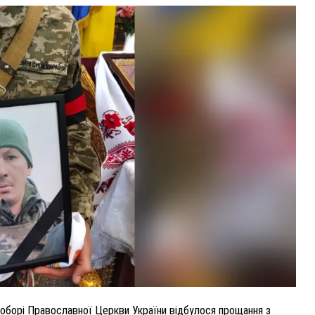
ВНАСЛІДОК ПОРАНЕНЬ, ОТРИМАНИХ НА ВІЙНІ,
ПОМЕР ВОЇН ЮРІЙ ВОЙТИК
25 листопада 2025
0
оборі Православної Церкви України відбулося прощання з