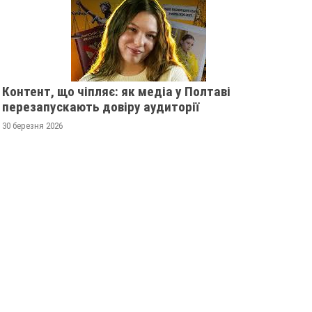
Контент, що чіпляє: як медіа у Полтаві
перезапускають довіру аудиторії
30 березня 2026
І 2013
ЖІНКА ШТОВХНУЛА
ПОЛТ
ТЦКАШНИКА ПІД МАШИНУ -
ВРУЧИ
МАШИНА НАЇХАЛА ЙОМУ НА
ПОСВІ