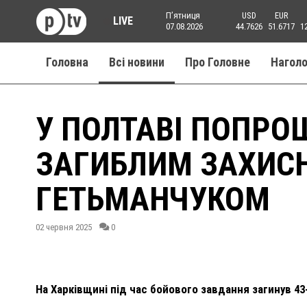
Пʼятниця
USD
EUR
LIVE
07.08.2026
44.7626
51.6717
1
Головна
Всі новини
Про Головне
Нагол
У ПОЛТАВІ ПОПРО
ЗАГИБЛИМ ЗАХИС
ГЕТЬМАНЧУКОМ
02 червня 2025
0
На Харківщині під час бойового завдання загинув 43