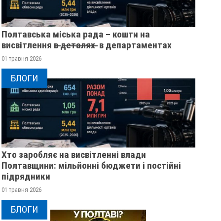
Полтавська міська рада – кошти на
висвітлення в̶ ̶д̶е̶т̶а̶л̶я̶х̶ ̶ в департаментах
01 травня 2026
БЛОГИ
Хто заробляє на висвітленні влади
Полтавщини: мільйонні бюджети і постійні
підрядники
01 травня 2026
БЛОГИ