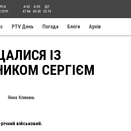
PLN
A-92
A-95
ДП
2.0191
47.84
49.30
53.74
ос
PTV День
Погода
Блоги
Aрхів
ЩАЛИСЯ ІЗ
НИКОМ СЕРГІЄМ
Яніна Климань
-річний військовий.