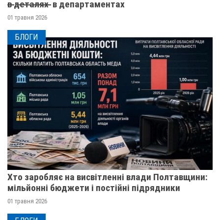
в̶ ̶д̶е̶т̶а̶л̶я̶х̶ ̶ в департаментах
01 травня 2026
БЛОГИ
Хто заробляє на висвітленні влади Полтавщини:
мільйонні бюджети і постійні підрядники
01 травня 2026