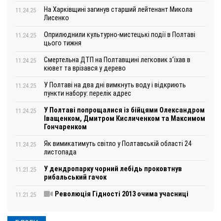
На Харківщині загинув старший лейтенант Микола
11.24.25
Лисенко
Оприлюднили культурно-мистецькі події в Полтаві
11.24.25
цього тижня
Смертельна ДТП на Полтавщині легковик з‘їхав в
11.24.25
кювет та врізався у дерево
У Полтаві на два дні вимкнуть воду і відкриють
11.24.25
пункти набору: перелік адрес
У Полтаві попрощалися із бійцями Олександром
11.24.25
Іващенком, Дмитром Кисличенком та Максимом
Гончаренком
Як вимикатимуть світло у Полтавській області 24
11.24.25
листопада
У дендропарку чорний лебідь проковтнув
11.21.25
рибальський гачок
Революція Гідності 2013 очима учасниці
11.21.25