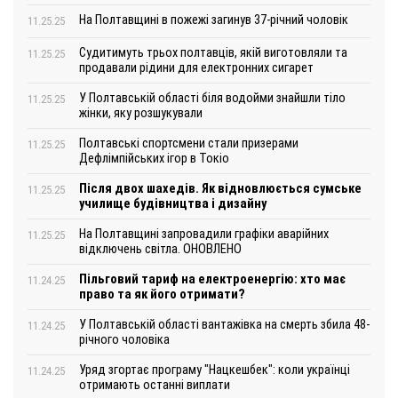
На Полтавщині в пожежі загинув 37-річний чоловік
11.25.25
Судитимуть трьох полтавців, якій виготовляли та
11.25.25
продавали рідини для електронних сигарет
У Полтавській області біля водойми знайшли тіло
11.25.25
жінки, яку розшукували
Полтавські спортсмени стали призерами
11.25.25
Дефлімпійських ігор в Токіо
Після двох шахедів. Як відновлюється сумське
11.25.25
училище будівництва і дизайну
На Полтавщині запровадили графіки аварійних
11.25.25
відключень світла. ОНОВЛЕНО
Пільговий тариф на електроенергію: хто має
11.24.25
право та як його отримати?
У Полтавській області вантажівка на смерть збила 48-
11.24.25
річного чоловіка
Уряд згортає програму "Нацкешбек": коли українці
11.24.25
отримають останні виплати