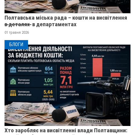
Полтавська міська рада – кошти на висвітлення
в̶ ̶д̶е̶т̶а̶л̶я̶х̶ ̶ в департаментах
01 травня 2026
БЛОГИ
Хто заробляє на висвітленні влади Полтавщини: