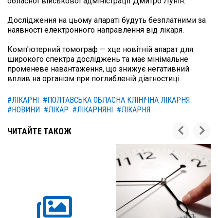
обласної військової адміністрації Дмитро Лунін.

Дослідження на цьому апараті будуть безплатними за 
наявності електронного направлення від лікаря.

Комп'ютерний томограф — хце новітній апарат для 
широкого спектра досліджень та має мінімальне 
променеве навантаження, що знижує негативний 
вплив на організм при поглибленій діагностиці.
#ЛІКАРНІ
#ПОЛТАВСЬКА ОБЛАСНА КЛІНІЧНА ЛІКАРНЯ
#НОВИНИ
#ЛІКАР
#ЛІКАРНЯНІ
#ЛІКАРНЯ
ЧИТАЙТЕ ТАКОЖ