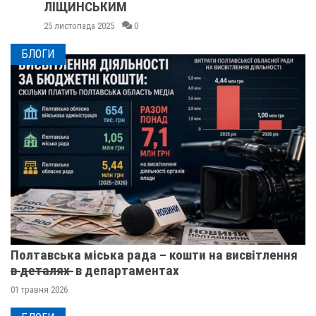
ЛІЩИНСЬКИМ
25 листопада 2025
0
БЛОГИ
Полтавська міська рада – кошти на висвітлення
в̶ ̶д̶е̶т̶а̶л̶я̶х̶ ̶ в департаментах
01 травня 2026