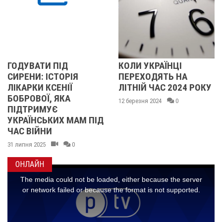
ДУВАТИ ПІД
КОЛИ УКРАЇНЦІ
ВН
РЕНИ: ІСТОРІЯ
ПЕРЕХОДЯТЬ НА
Б
КАРКИ КСЕНІЇ
ЛІТНІЙ ЧАС 2024 РОКУ
А
БРОВОЇ, ЯКА
П
12 березня 2024
0
ІДТРИМУЄ
В
РАЇНСЬКИХ МАМ ПІД
20 
С ВІЙНИ
липня 2025
0
ОНЛАЙН